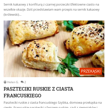
Sernik kakaowy z konfiturą z czarnej porzeczki Efektowne ciasto na
wszelkie okazje. Dziś przedstawiam wam przepis na sernik kakaowy
(królewski)…
PRZEKĄSKI
Helen G.
2
PASZTECIKI RUSKIE Z CIASTA
FRANCUSKIEGO
Paszteciki ruskie z ciasta francuskiego Szybka, domowa przekąska na
ciepło. Francuskie paszteciki z farszem ruskim, czyli z ziemniaków i