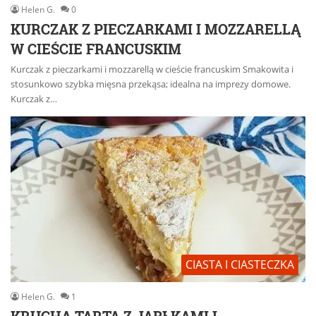
Helen G.
0
KURCZAK Z PIECZARKAMI I MOZZARELLĄ
W CIEŚCIE FRANCUSKIM
Kurczak z pieczarkami i mozzarellą w cieście francuskim Smakowita i
stosunkowo szybka mięsna przekąsa; idealna na imprezy domowe.
Kurczak z…
CIASTA I CIASTECZKA
Helen G.
1
KRUCHA TARTA Z JABŁKAMI I