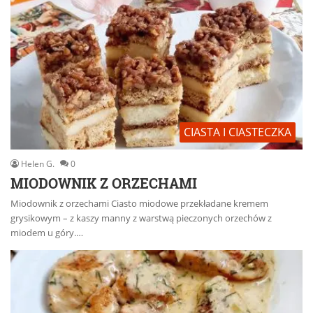
CIASTA I CIASTECZKA
Helen G.
0
MIODOWNIK Z ORZECHAMI
Miodownik z orzechami Ciasto miodowe przekładane kremem
grysikowym – z kaszy manny z warstwą pieczonych orzechów z
miodem u góry.…