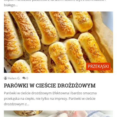
białego…
PRZEKĄSKI
Helen G.
0
PARÓWKI W CIEŚCIE DROŻDŻOWYM
Parówki w cieście drożdżowym Efektowna i bardzo smaczna
przekąska na ciepło, nie tylko na imprezy. Parówki w cieście
drożdżowym z…