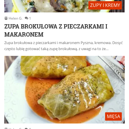
ZUPY I KREMY
Helen G.
1
ZUPA BROKUŁOWA Z PIECZARKAMI I
MAKARONEM
Zupa brokułowa z pieczarkami i makaronem Pyszna, kremowa. Dosyć
często lubię gotować taką zupę brokułową, z uwagi na to że…
MIĘSA