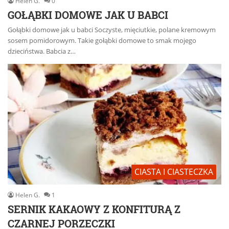
Helen G.
0
GOŁĄBKI DOMOWE JAK U BABCI
Gołąbki domowe jak u babci Soczyste, mięciutkie, polane kremowym
sosem pomidorowym. Takie gołąbki domowe to smak mojego
dzieciństwa. Babcia z…
CIASTA I CIASTECZKA
Helen G.
1
SERNIK KAKAOWY Z KONFITURĄ Z
CZARNEJ PORZECZKI