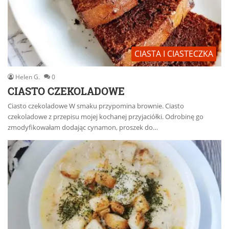
CIASTA I CIASTECZKA
Helen G.
0
CIASTO CZEKOLADOWE
Ciasto czekoladowe W smaku przypomina brownie. Ciasto
czekoladowe z przepisu mojej kochanej przyjaciółki. Odrobinę go
zmodyfikowałam dodając cynamon, proszek do…