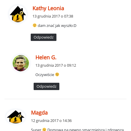
p
Kathy Leonia
i
13 grudnia 2017 o 07:38
s
dam znać jak wyszło:D
z
e
Odpowiedz
:
p
Helen G.
i
13 grudnia 2017 o 09:12
s
Oczywiście
z
e
Odpowiedz
:
p
Magda
i
12 grudnia 2017 o 14:36
s
Super
Domowa na pewno smaczniejsza i zdrowsza