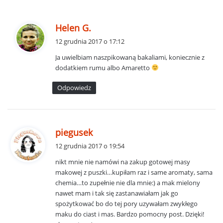
p
Helen G.
i
12 grudnia 2017 o 17:12
s
Ja uwielbiam naszpikowaną bakaliami, koniecznie z
z
dodatkiem rumu albo Amaretto
e
:
Odpowiedz
p
piegusek
i
12 grudnia 2017 o 19:54
s
nikt mnie nie namówi na zakup gotowej masy
z
makowej z puszki…kupiłam raz i same aromaty, sama
e
chemia…to zupełnie nie dla mnie:) a mak mielony
:
nawet mam i tak się zastanawiałam jak go
spożytkować bo do tej pory uzywałam zwykłego
maku do ciast i mas. Bardzo pomocny post. Dzięki!