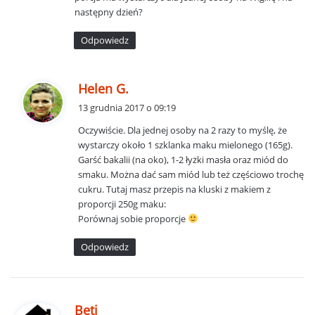
:
następny dzień?
Odpowiedz
p
Helen G.
i
13 grudnia 2017 o 09:19
s
Oczywiście. Dla jednej osoby na 2 razy to myślę, że
z
wystarczy około 1 szklanka maku mielonego (165g).
e
Garść bakalii (na oko), 1-2 łyżki masła oraz miód do
:
smaku. Można dać sam miód lub też częściowo trochę
cukru. Tutaj masz przepis na kluski z makiem z
proporcji 250g maku:
Porównaj sobie proporcje
Odpowiedz
p
Beti