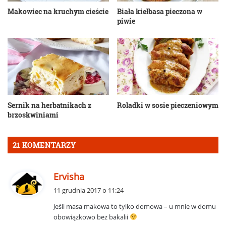
Makowiec na kruchym cieście
Biała kiełbasa pieczona w
piwie
Sernik na herbatnikach z
Roladki w sosie pieczeniowym
brzoskwiniami
21 KOMENTARZY
p
Ervisha
i
11 grudnia 2017 o 11:24
s
Jeśli masa makowa to tylko domowa – u mnie w domu
z
obowiązkowo bez bakalii
e