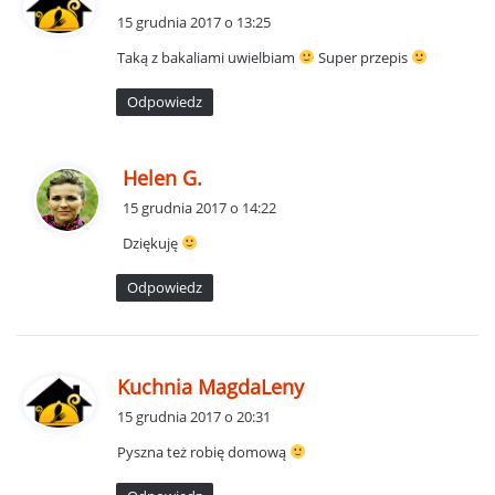
i
15 grudnia 2017 o 13:25
s
Taką z bakaliami uwielbiam
Super przepis
z
e
Odpowiedz
:
p
Helen G.
i
15 grudnia 2017 o 14:22
s
Dziękuję
z
e
Odpowiedz
:
p
Kuchnia MagdaLeny
i
15 grudnia 2017 o 20:31
s
Pyszna też robię domową
z
e