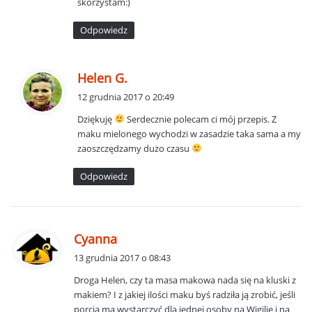
skorzystam:)
Odpowiedz
p
Helen G.
i
12 grudnia 2017 o 20:49
s
Dziękuję
Serdecznie polecam ci mój przepis. Z
z
maku mielonego wychodzi w zasadzie taka sama a my
e
zaoszczędzamy dużo czasu
:
Odpowiedz
p
Cyanna
i
13 grudnia 2017 o 08:43
s
Droga Helen, czy ta masa makowa nada się na kluski z
z
makiem? I z jakiej ilości maku byś radziła ją zrobić, jeśli
e
porcja ma wystarczyć dla jednej osoby na Wigilię i na