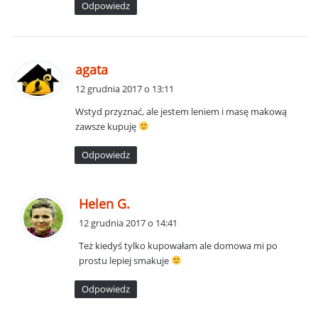
Odpowiedz
:
p
agata
i
12 grudnia 2017 o 13:11
s
Wstyd przyznać, ale jestem leniem i masę makową
z
zawsze kupuję
e
:
Odpowiedz
p
Helen G.
i
12 grudnia 2017 o 14:41
s
Też kiedyś tylko kupowałam ale domowa mi po
z
prostu lepiej smakuje
e
:
Odpowiedz