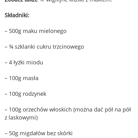
Składniki:
– 500g maku mielonego
– ¾ szklanki cukru trzcinowego
– 4 łyżki miodu
– 100g masła
– 100g rodzynek
– 100g orzechów włoskich (można dać pół na pół
z laskowymi)
– 50g migdałów bez skórki