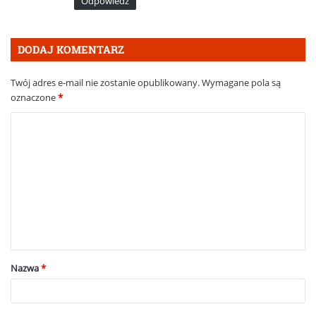
Odpowiedz
:
DODAJ KOMENTARZ
Twój adres e-mail nie zostanie opublikowany.
Wymagane pola są
oznaczone
*
K
o
m
e
n
t
a
Nazwa
*
r
z
*