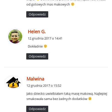
z
od gotowych mas makowych
e
:
Odpowiedz
p
Helen G.
i
12 grudnia 2017 o 14:41
s
Dokładnie
z
e
Odpowiedz
:
p
Malwina
i
12 grudnia 2017 o 15:52
s
Jako dziecko uwielbiałam taką masę makową. Najlepiej
z
smakowała sama bez żadnych dodatków
e
:
Odpowiedz