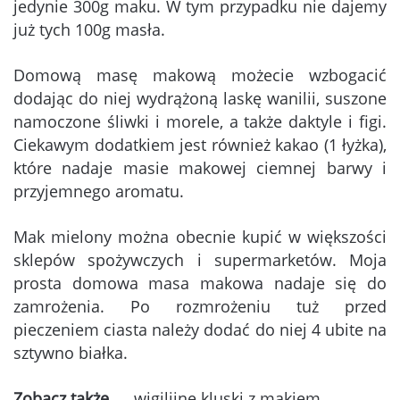
jedynie 300g maku. W tym przypadku nie dajemy
już tych 100g masła.
Domową masę makową możecie wzbogacić
dodając do niej wydrążoną laskę wanilii, suszone
namoczone śliwki i morele, a także daktyle i figi.
Ciekawym dodatkiem jest również kakao (1 łyżka),
które nadaje masie makowej ciemnej barwy i
przyjemnego aromatu.
Mak mielony można obecnie kupić w większości
sklepów spożywczych i supermarketów. Moja
prosta domowa masa makowa nadaje się do
zamrożenia. Po rozmrożeniu tuż przed
pieczeniem ciasta należy dodać do niej 4 ubite na
sztywno białka.
Zobacz także
→ wigilijne kluski z makiem.