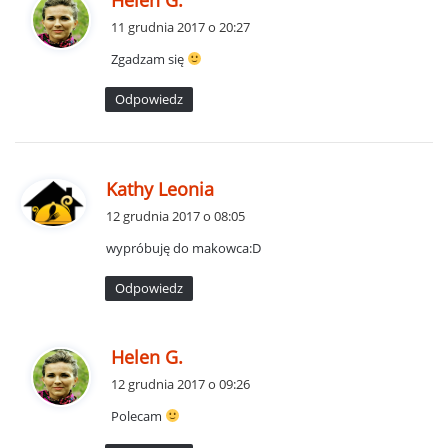
i
11 grudnia 2017 o 20:27
s
Zgadzam się
z
e
Odpowiedz
:
p
Kathy Leonia
i
12 grudnia 2017 o 08:05
s
wypróbuję do makowca:D
z
e
Odpowiedz
:
p
Helen G.
i
12 grudnia 2017 o 09:26
s
Polecam
z
e