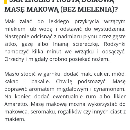
MASĘ MAKOWĄ (BEZ MIELENIA)?
Mak zalać do lekkiego przykrycia wrzącym
mlekiem lub wodą i odstawić do wystudzenia.
Następnie odcisnąć z nadmiaru płynu przez gęste
sitko, gazę albo lnianą ściereczkę. Rodzynki
namoczyć kilka minut we wrzątku i odsączyć.
Orzechy i migdały drobno posiekać nożem.
Masło stopić w garnku, dodać mak, cukier, miód,
kakao i bakalie. Chwilę podsmażyć. Masę
doprawić aromatem migdałowym i cynamonem.
Na koniec dodać ewentualnie rum albo likier
Amaretto. Masę makową można wykorzystać do
makowca, seromaku, rogalików czy innych ciast z
makiem.