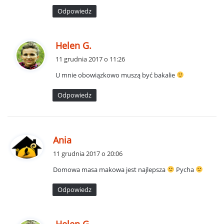
:
Odpowiedz
p
Helen G.
i
11 grudnia 2017 o 11:26
s
U mnie obowiązkowo muszą być bakalie
z
e
Odpowiedz
:
p
Ania
i
11 grudnia 2017 o 20:06
s
Domowa masa makowa jest najlepsza
Pycha
z
e
Odpowiedz
:
p
Helen G.