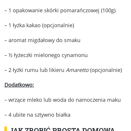
– 1 opakowanie skórki pomarańczowej (100g)
– 1 łyżka kakao (opcjonalnie)
– aromat migdałowy do smaku
– ½ łyżeczki mielonego cynamonu
– 2 łyżki rumu lub likieru
Amaretto
(opcjonalnie)
Dodatkowo:
– wrzące mleko lub woda do namoczenia maku
– 4 ubite na sztywno białka
▌
JAK ZROBIĆ PROSTĄ DOMOWĄ