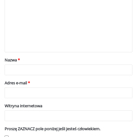
o
m
e
n
t
a
Nazwa
*
r
z
*
Adres e-mail
*
Witryna internetowa
Proszę ZAZNACZ pole poniżej jeśli jesteś człowiekiem.