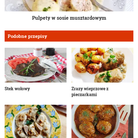
Pulpety w sosie musztardowym
Podobne przepisy
Stek wołowy
Zrazy wieprzowe z
pieczarkami