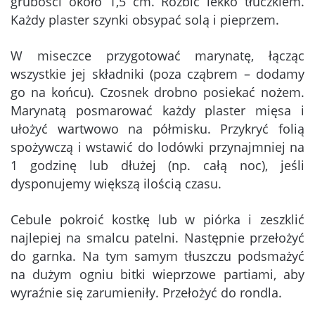
grubości około 1,5 cm. Rozbić lekko tłuczkiem.
Każdy plaster szynki obsypać solą i pieprzem.
W miseczce przygotować marynatę, łącząc
wszystkie jej składniki (poza cząbrem – dodamy
go na końcu). Czosnek drobno posiekać nożem.
Marynatą posmarować każdy plaster mięsa i
ułożyć wartwowo na półmisku. Przykryć folią
spożywczą i wstawić do lodówki przynajmniej na
1 godzinę lub dłużej (np. całą noc), jeśli
dysponujemy większą ilością czasu.
Cebule pokroić kostkę lub w piórka i zeszklić
najlepiej na smalcu patelni. Następnie przełożyć
do garnka. Na tym samym tłuszczu podsmażyć
na dużym ogniu bitki wieprzowe partiami, aby
wyraźnie się zarumieniły. Przełożyć do rondla.