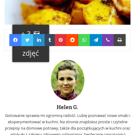
+ 3
Facebook
Twitter
LinkedIn
Tumblr
Pinterest
Reddit
WhatsApp
Telegram
Viber
Print
Galeria
zdjęć
Helen G.
Gotowanie sprawia mi ogromną radość. Lubię poznawać nowe smaki i
eksperymentować w kuchni. Na stronie znajdziesz proste i czytelne
przepisy na domowe potrawy, także dla początkujących w kuchni oraz
artykuły z zakresu zdrowego odżywiania. Serdecznie zapraszam:)