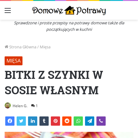
Menu
Sprawdzone i proste przepisy na potrawy domowe także dla
początkujących w kuchni
Strona Główna
/
Mięsa
MIĘSA
BITKI Z SZYNKI W
SOSIE WŁASNYM
Helen G.
1