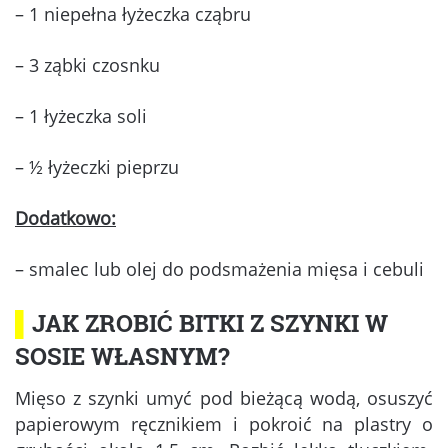
– 1 niepełna łyżeczka cząbru
– 3 ząbki czosnku
– 1 łyżeczka soli
– ½ łyżeczki pieprzu
Dodatkowo:
– smalec lub olej do podsmażenia mięsa i cebuli
▌
JAK ZROBIĆ BITKI Z SZYNKI W
SOSIE WŁASNYM?
Mięso z szynki umyć pod bieżącą wodą, osuszyć
papierowym ręcznikiem i pokroić na plastry o