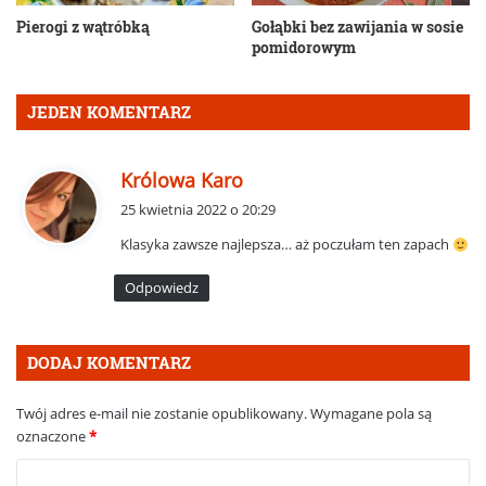
Pierogi z wątróbką
Gołąbki bez zawijania w sosie
pomidorowym
JEDEN KOMENTARZ
p
Królowa Karo
i
25 kwietnia 2022 o 20:29
s
Klasyka zawsze najlepsza… aż poczułam ten zapach
z
e
Odpowiedz
:
DODAJ KOMENTARZ
Twój adres e-mail nie zostanie opublikowany.
Wymagane pola są
oznaczone
*
K