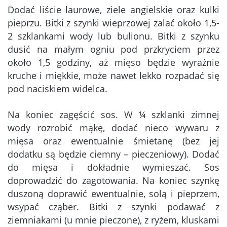
Dodać liście laurowe, ziele angielskie oraz kulki
pieprzu. Bitki z szynki wieprzowej zalać około 1,5-
2 szklankami wody lub bulionu. Bitki z szynku
dusić na małym ogniu pod przkryciem przez
około 1,5 godziny, aż mięso będzie wyraźnie
kruche i miękkie, może nawet lekko rozpadać się
pod naciskiem widelca.
Na koniec zagęścić sos. W ¼ szklanki zimnej
wody rozrobić mąkę, dodać nieco wywaru z
mięsa oraz ewentualnie śmietanę (bez jej
dodatku są będzie ciemny – pieczeniowy). Dodać
do mięsa i dokładnie wymieszać. Sos
doprowadzić do zagotowania. Na koniec szynkę
duszoną doprawić ewentualnie, solą i pieprzem,
wsypać cząber. Bitki z szynki podawać z
ziemniakami (u mnie pieczone), z ryżem, kluskami