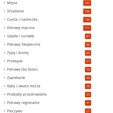
Mięsa
245
Śniadanie
166
Ciasta i ciasteczka
130
Potrawy mączne
111
Sałatki i surówki
87
Potrawy Świąteczne
86
Zupy i kremy
69
Przekąski
57
Potrawy dla Dzieci
56
Zapiekanki
48
Ryby i owoce morza
38
Produkty prozdrowotne
35
Potrawy regionalne
31
Pieczywo
27