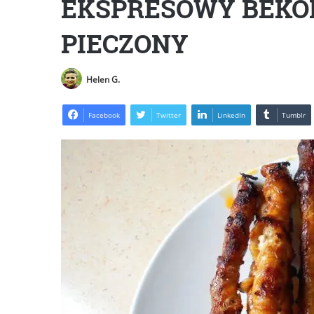
EKSPRESOWY BEKO
PIECZONY
Helen G.
Facebook
Twitter
LinkedIn
Tumblr