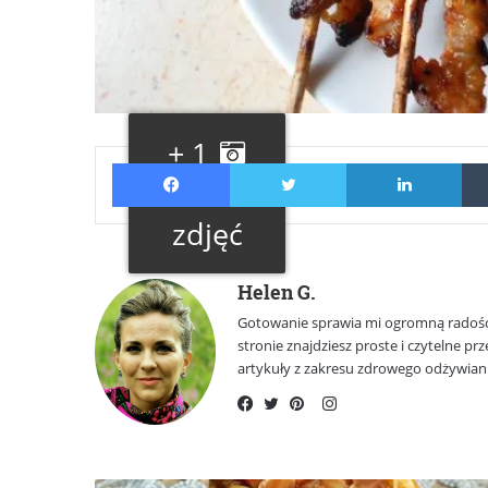
+ 1
Facebook
Twitter
Lin
Galeria
zdjęć
Helen G.
Gotowanie sprawia mi ogromną radość
stronie znajdziesz proste i czytelne 
artykuły z zakresu zdrowego odżywiani
Instagram
Facebook
Twitter
Pinterest