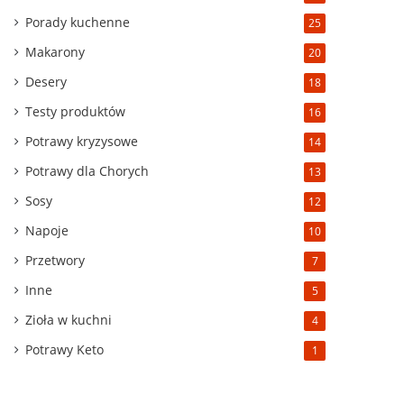
Porady kuchenne
25
Makarony
20
Desery
18
Testy produktów
16
Potrawy kryzysowe
14
Potrawy dla Chorych
13
Sosy
12
Napoje
10
Przetwory
7
Inne
5
Zioła w kuchni
4
Potrawy Keto
1