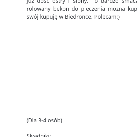
już dość ostry i słony. To bardzo smaczn
rolowany bekon do pieczenia można kup
swój kupuję w Biedronce. Polecam:)
(Dla 3-4 osób)
Składniki: