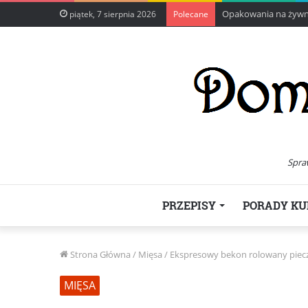
Opakowania na żywno
piątek, 7 sierpnia 2026
Polecane
Spra
PRZEPISY
PORADY KU
Strona Główna
/
Mięsa
/
Ekspresowy bekon rolowany piec
MIĘSA