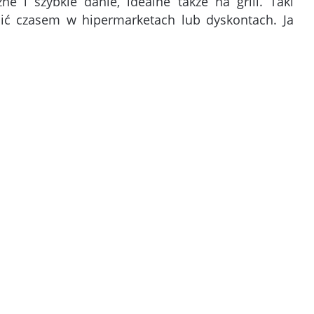
e i szybkie danie, idealne także na grill. Taki
ić czasem w hipermarketach lub dyskontach. Ja