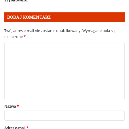
DODAJ KOMENTARZ
Twój adres e-mail nie zostanie opublikowany.
Wymagane pola są
oznaczone
*
K
o
m
e
n
t
a
Nazwa
*
r
z
*
Adres e-mail
*