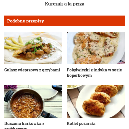
Kurczak a'la pizza
Podobne przepisy
Gulasz wieprzowy z grzybami
Polędwiczki z indyka w sosie
koperkowym
Duszona karkówka z
Kotlet pożarski
szybkowaru