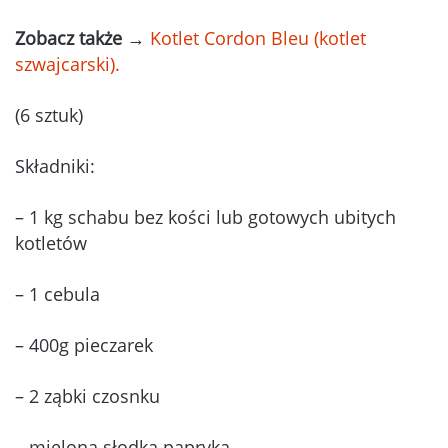
Zobacz także
→
Kotlet Cordon Bleu (kotlet
szwajcarski).
(6 sztuk)
Składniki:
– 1 kg schabu bez kości lub gotowych ubitych
kotletów
– 1 cebula
– 400g pieczarek
– 2 ząbki czosnku
– mielona słodka papryka