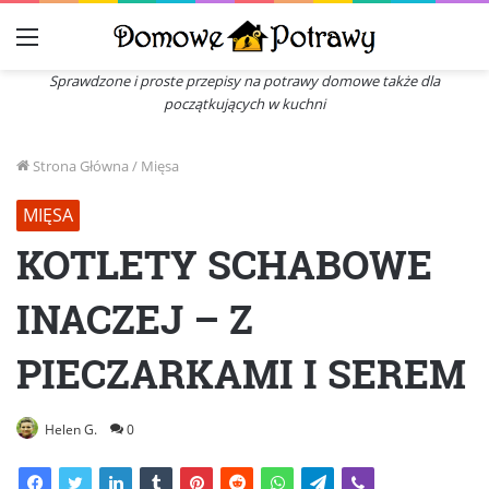
Menu
Sprawdzone i proste przepisy na potrawy domowe także dla
początkujących w kuchni
Strona Główna
/
Mięsa
MIĘSA
KOTLETY SCHABOWE
INACZEJ – Z
PIECZARKAMI I SEREM
Helen G.
0