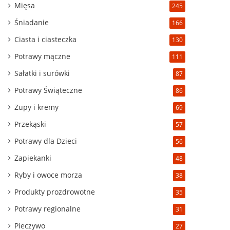
Mięsa
245
Śniadanie
166
Ciasta i ciasteczka
130
Potrawy mączne
111
Sałatki i surówki
87
Potrawy Świąteczne
86
Zupy i kremy
69
Przekąski
57
Potrawy dla Dzieci
56
Zapiekanki
48
Ryby i owoce morza
38
Produkty prozdrowotne
35
Potrawy regionalne
31
Pieczywo
27