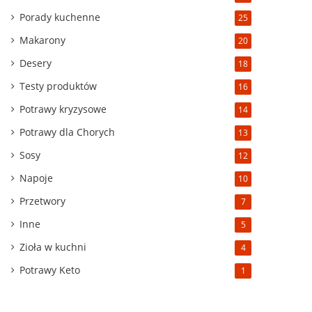
Porady kuchenne
25
Makarony
20
Desery
18
Testy produktów
16
Potrawy kryzysowe
14
Potrawy dla Chorych
13
Sosy
12
Napoje
10
Przetwory
7
Inne
5
Zioła w kuchni
4
Potrawy Keto
1