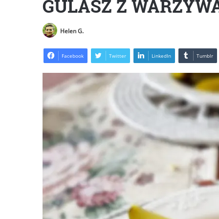
GULASZ Z WARZYW
Helen G.
Facebook
Twitter
LinkedIn
Tumblr