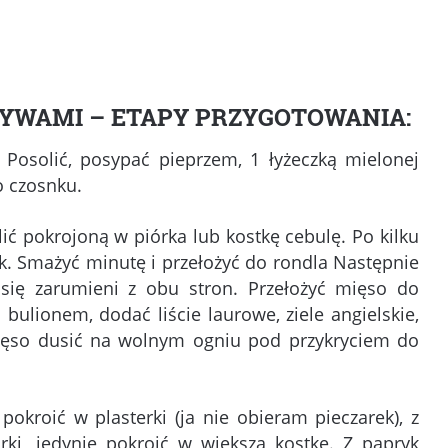
ZYWAMI – ETAPY PRZYGOTOWANIA:
 Posolić, posypać pieprzem, 1 łyżeczką mielonej
o czosnku.
lić pokrojoną w piórka lub kostkę cebulę. Po kilku
. Smażyć minutę i przełożyć do rondla Następnie
ę zarumieni z obu stron. Przełożyć mięso do
 bulionem, dodać liście laurowe, ziele angielskie,
 Mięso dusić na wolnym ogniu pod przykryciem do
okroić w plasterki (ja nie obieram pieczarek), z
órki, jedynie pokroić w większą kostkę. Z papryk