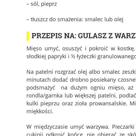
– sól, pieprz
– tłuszcz do smażenia: smalec lub olej
▌
PRZEPIS NA: GULASZ Z WAR
Mięso umyć, osuszyć i pokroić w kostkę.
słodkiej papryki i ½ łyżeczki granulowaneg
Na patelni rozgrzać olej albo smalec zeszk
minutach dodać drobno posiekany czosnek
podsmażyć na dużym ogniu mięso, aż si
rondla/garnka lub większej patelni, podlać
kulki pieprzu oraz zioła prowansalskie.
miękkości.
W międzyczasie umyć warzywa. Pieczarki p
cukinii odkroić końce, nie obierać ze sk