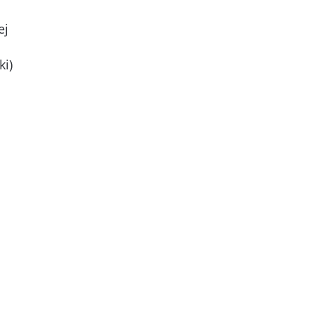
ej
ki)