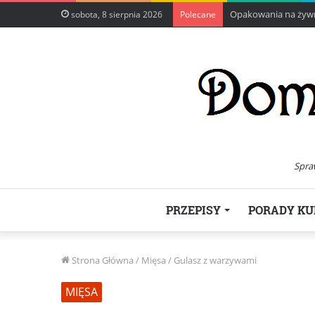
Opakowania na żywno
sobota, 8 sierpnia 2026
Polecane
Spra
PRZEPISY
PORADY KU
Strona Główna
/
Mięsa
/
Gulasz z warzywami
MIĘSA