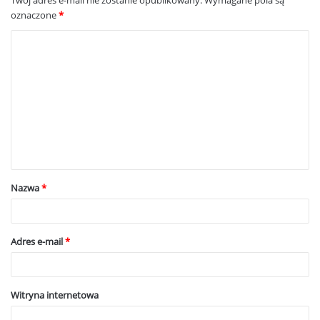
oznaczone
*
K
o
m
e
n
t
a
Nazwa
*
r
z
*
Adres e-mail
*
Witryna internetowa