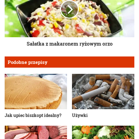
Sałatka z makaronem ryżowym orzo
Podobne przepisy
Jak upiec biszkopt idealny?
Używki