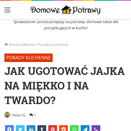
Menu
Sprawdzone i proste przepisy na potrawy domowe także dla
początkujących w kuchni
Strona Główna
/
Porady kuchenne
PORADY KUCHENNE
JAK UGOTOWAĆ JAJKA
NA MIĘKKO I NA
TWARDO?
Helen G.
1