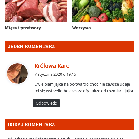
Mięsa i przetwory
Warzywa
JEDEN KOMENTARZ
p
Królowa Karo
i
7 stycznia 2020 o 19:15
s
Uwielbiam jajka na półtwardo choć nie zawsze udaje
z
mi się wstrzelić, bo czas zależy także od rozmiaru jajka.
e
:
Odpowiedz
DODAJ KOMENTARZ
Twój adres e-mail nie zostanie opublikowany.
Wymagane pola są