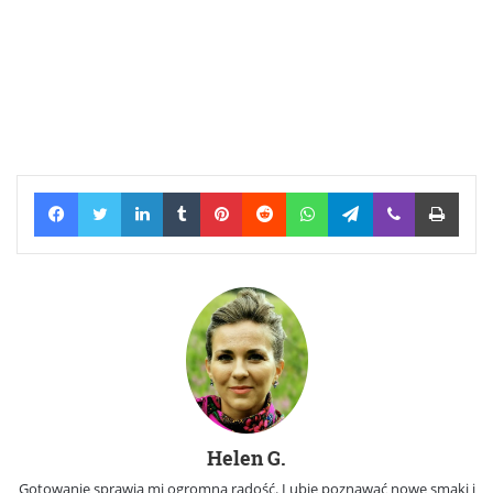
Facebook
Twitter
LinkedIn
Tumblr
Pinterest
Reddit
WhatsApp
Telegram
Viber
Print
Helen G.
Gotowanie sprawia mi ogromną radość. Lubię poznawać nowe smaki i