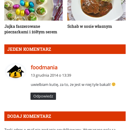
Jajka faszerowane
Schab w sosie własnym
pieczarkami i żółtym serem
JEDEN KOMENTARZ
p
foodmania
i
13 grudnia 2014 o 13:39
s
uwielbiam kutię, za to, że jest w niej tyle bakali!
z
e
Odpowiedz
:
DODAJ KOMENTARZ
Twój adres e-mail nie zostanie opublikowany.
Wymagane pola są