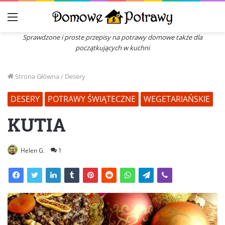
Menu
Sprawdzone i proste przepisy na potrawy domowe także dla
początkujących w kuchni
Strona Główna
/
Desery
DESERY
POTRAWY ŚWIĄTECZNE
WEGETARIAŃSKIE
KUTIA
Helen G.
1