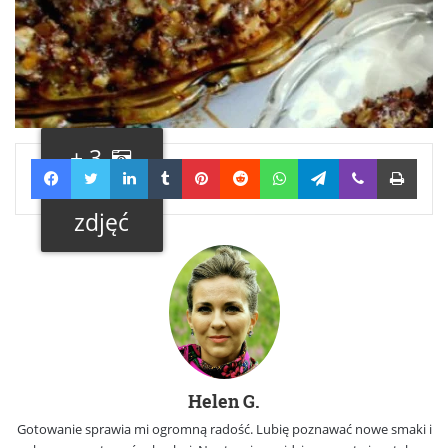
+ 3
Facebook
Twitter
LinkedIn
Tumblr
Pinterest
Reddit
WhatsApp
Telegram
Viber
Print
Galeria
zdjęć
Helen G.
Gotowanie sprawia mi ogromną radość. Lubię poznawać nowe smaki i