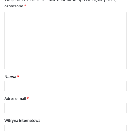
oznaczone
*
K
o
m
e
n
t
a
Nazwa
*
r
z
*
Adres e-mail
*
Witryna internetowa