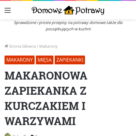
Menu
Sprawdzone i proste przepisy na potrawy domowe także dla
początkujących w kuchni
Strona Główna
/
Makarony
MAKARONY
MIĘSA
ZAPIEKANKI
MAKARONOWA
ZAPIEKANKA Z
KURCZAKIEM I
WARZYWAMI