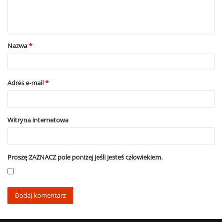
n
t
a
Nazwa
*
r
z
*
Adres e-mail
*
Witryna internetowa
Proszę ZAZNACZ pole poniżej jeśli jesteś człowiekiem.