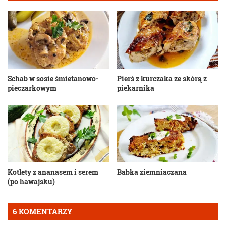
Schab w sosie śmietanowo-
Pierś z kurczaka ze skórą z
pieczarkowym
piekarnika
Kotlety z ananasem i serem
Babka ziemniaczana
(po hawajsku)
6 KOMENTARZY