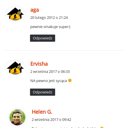
p
aga
i
20 lutego 2012 o 21:24
s
pewnie smakuje super:)
z
e
Odpowiedz
:
p
Ervisha
i
2 września 2017 o 06:33
s
NA pewno jest sycąca
z
e
Odpowiedz
:
p
Helen G.
i
2 września 2017 o 09:42
s