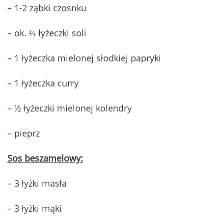
– 1-2 ząbki czosnku
– ok. ⅔ łyżeczki soli
– 1 łyżeczka mielonej słodkiej papryki
– 1 łyżeczka curry
– ½ łyżeczki mielonej kolendry
– pieprz
Sos beszamelowy:
– 3 łyżki masła
– 3 łyżki mąki