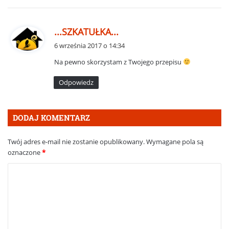
p
...SZKATUŁKA...
i
6 września 2017 o 14:34
s
Na pewno skorzystam z Twojego przepisu
z
e
Odpowiedz
:
DODAJ KOMENTARZ
Twój adres e-mail nie zostanie opublikowany.
Wymagane pola są
oznaczone
*
K
o
m
e