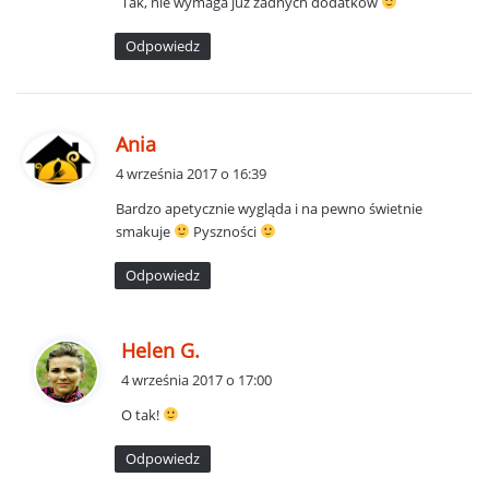
Tak, nie wymaga już żadnych dodatków
z
e
Odpowiedz
:
p
Ania
i
4 września 2017 o 16:39
s
Bardzo apetycznie wygląda i na pewno świetnie
z
smakuje
Pyszności
e
:
Odpowiedz
p
Helen G.
i
4 września 2017 o 17:00
s
O tak!
z
e
Odpowiedz
: