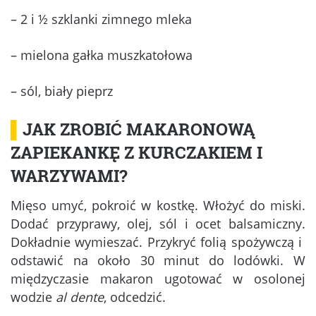
– 2 i ½ szklanki zimnego mleka
– mielona gałka muszkatołowa
– sól, biały pieprz
▌
JAK ZROBIĆ MAKARONOWĄ
ZAPIEKANKĘ Z KURCZAKIEM I
WARZYWAMI?
Mięso umyć, pokroić w kostkę. Włożyć do miski.
Dodać przyprawy, olej, sól i ocet balsamiczny.
Dokładnie wymieszać. Przykryć folią spożywczą i
odstawić na około 30 minut do lodówki. W
międzyczasie makaron ugotować w osolonej
wodzie
al dente
, odcedzić.