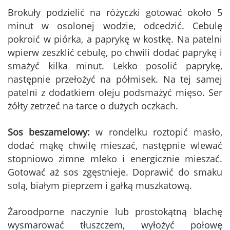
Brokuły podzielić na różyczki gotować około 5
minut w osolonej wodzie, odcedzić. Cebulę
pokroić w piórka, a paprykę w kostkę. Na patelni
wpierw zeszklić cebulę, po chwili dodać paprykę i
smażyć kilka minut. Lekko posolić paprykę,
następnie przełożyć na półmisek. Na tej samej
patelni z dodatkiem oleju podsmażyć mięso. Ser
żółty zetrzeć na tarce o dużych oczkach.
Sos beszamelowy:
w rondelku roztopić masło,
dodać mąkę chwilę mieszać, następnie wlewać
stopniowo zimne mleko i energicznie mieszać.
Gotować aż sos zgęstnieje. Doprawić do smaku
solą, białym pieprzem i gałką muszkatową.
Żaroodporne naczynie lub prostokątną blachę
wysmarować tłuszczem, wyłożyć połowę