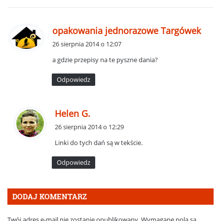
p
opakowania jednorazowe Targówek
i
26 sierpnia 2014 o 12:07
s
a gdzie przepisy na te pyszne dania?
z
e
Odpowiedz
:
p
Helen G.
i
26 sierpnia 2014 o 12:29
s
Linki do tych dań są w tekście.
z
e
Odpowiedz
:
DODAJ KOMENTARZ
Twój adres e-mail nie zostanie opublikowany.
Wymagane pola są