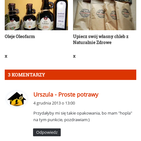
Oleje Oleofarm
Upiecz swój własny chleb z
Naturalnie Zdrowe
x
x
3 KOMENTARZY
p
Urszula - Proste potrawy
i
4 grudnia 2013 o 13:00
s
Przydałyby mi się takie opakowania, bo mam "hopla"
z
na tym punkcie, pozdrawiam:)
e
:
Odpowiedz