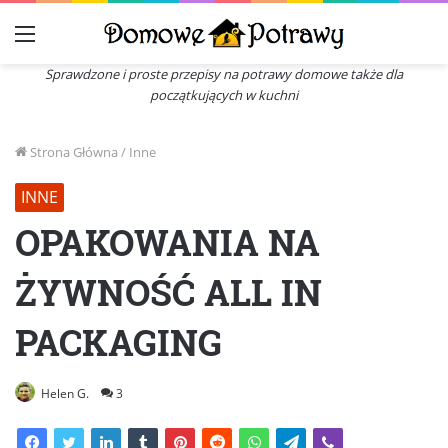
Menu
Sprawdzone i proste przepisy na potrawy domowe także dla
początkujących w kuchni
Strona Główna
/
Inne
INNE
OPAKOWANIA NA
ŻYWNOŚĆ ALL IN
PACKAGING
Helen G.
3