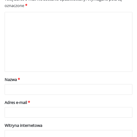
oznaczone
*
K
o
m
e
n
t
a
Nazwa
*
r
z
*
Adres e-mail
*
Witryna internetowa