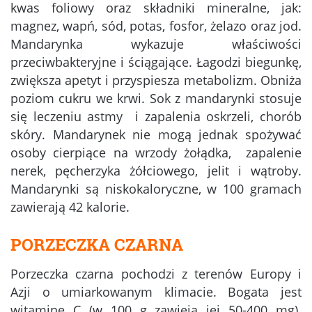
kwas foliowy oraz składniki mineralne, jak:
magnez, wapń, sód, potas, fosfor, żelazo oraz jod.
Mandarynka wykazuje właściwości
przeciwbakteryjne i ściągające. Łagodzi biegunkę,
zwiększa apetyt i przyspiesza metabolizm. Obniża
poziom cukru we krwi. Sok z mandarynki stosuje
się leczeniu astmy i zapalenia oskrzeli, chorób
skóry. Mandarynek nie mogą jednak spożywać
osoby cierpiące na wrzody żołądka, zapalenie
nerek, pęcherzyka żółciowego, jelit i wątroby.
Mandarynki są niskokaloryczne, w 100 gramach
zawierają 42 kalorie.
PORZECZKA CZARNA
Porzeczka czarna pochodzi z terenów Europy i
Azji o umiarkowanym klimacie. Bogata jest
witaminę C (w 100 g zawieja jej 50-400 mg).