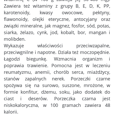
Zawiera też witaminy z grupy B, E, D, K, PP,
karotenoidy, kwasy owocowe, pektyny,
flawonoidy, olejki eteryczne, antocyjany oraz
związki mineralne, jak magnez, fosfor, sód, potas,
siarka, żelazo, cynk, jod, kobalt, bor, mangan i
molibden.
Wykazuje właściwości przeciwzapalne,
przeciwgnilne i napotne. Działa też moczopędnie.
Łagodzi biegunkę. Wzmacnia organizm i
poprawia trawienie. Pomocna jest w leczeniu
reumatyzmu, anemii, chorób serca, miażdżycy,
stanów zapalnych nerek. Porzeczki czarne
spożywa się na surowo, suszone, mrożone, w
formie konfitur, dżemu, soku, jako dodatek do
ciast i deserów. Porzeczka czarna jest
niskokaloryczna, w 100 gramach zawiera 48
kalorii.