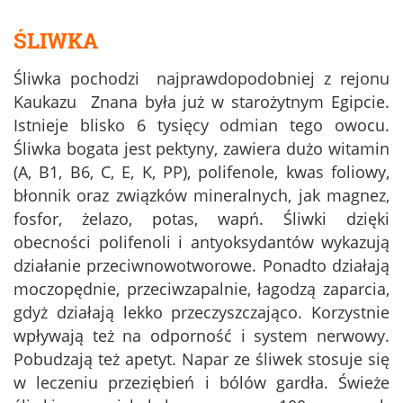
ŚLIWKA
Śliwka pochodzi najprawdopodobniej z rejonu
Kaukazu Znana była już w starożytnym Egipcie.
Istnieje blisko 6 tysięcy odmian tego owocu.
Śliwka bogata jest pektyny, zawiera dużo witamin
(A, B1, B6, C, E, K, PP), polifenole, kwas foliowy,
błonnik oraz związków mineralnych, jak magnez,
fosfor, żelazo, potas, wapń. Śliwki dzięki
obecności polifenoli i antyoksydantów wykazują
działanie przeciwnowotworowe. Ponadto działają
moczopędnie, przeciwzapalnie, łagodzą zaparcia,
gdyż działają lekko przeczyszczająco. Korzystnie
wpływają też na odporność i system nerwowy.
Pobudzają też apetyt. Napar ze śliwek stosuje się
w leczeniu przeziębień i bólów gardła. Świeże