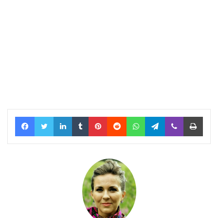
Facebook
Twitter
LinkedIn
Tumblr
Pinterest
Reddit
WhatsApp
Telegram
Viber
Print