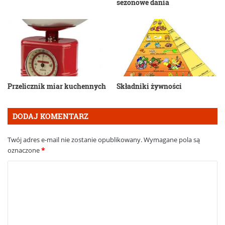
sezonowe dania
Przelicznik miar kuchennych
Składniki żywności
DODAJ KOMENTARZ
Twój adres e-mail nie zostanie opublikowany.
Wymagane pola są
oznaczone
*
K
o
m
e