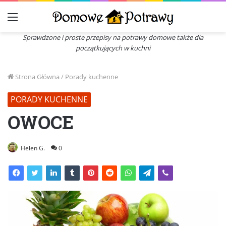
Menu
Sprawdzone i proste przepisy na potrawy domowe także dla
początkujących w kuchni
Strona Główna
/
Porady kuchenne
PORADY KUCHENNE
OWOCE
Helen G.
0