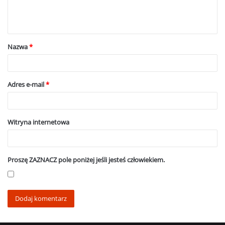
n
t
a
Nazwa
*
r
z
*
Adres e-mail
*
Witryna internetowa
Proszę ZAZNACZ pole poniżej jeśli jesteś człowiekiem.