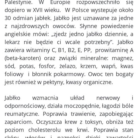
Palestynie. W Europie rozpowszechniło się
dopiero w XVII wieku. W Polsce wystepuje około
30 odmian jabłek. Jabłko jest uznawane za jedne
z najzdrowszych owoców. Słynne powiedzenie
angielskie mówi: „zjedz jedno jabłko dziennie, a
lekarz nie będzie ci wcale potrzebny”. Jabłko
zawiera witaminy C, B1, B2, E, PP, prowitaminę A
(beta-karoten) oraz związki mineralne: magnez,
sód, potas, fosfor, żelazo, krzem, wapń, kwas
foliowy i błonnik pokarmowy. Owoc ten bogaty
jest również w pektyny, kwasy organiczne.
Jabłko wzmacnia układ nerwowy i
odpornościowy, działa moczopędnie, łagodzi bóle
reumatyczne. Poprawia trawienie, zapobiegając
zaparciom. Oczyszcza krew z toksyn, obniża też
poziom cholesterolu we krwi. Poprawia stan
skóry, włosów i paznokci dzięki zawartości