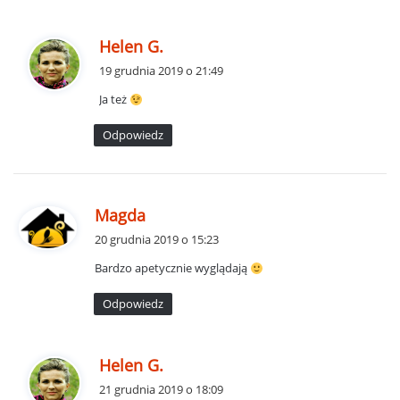
p
Helen G.
i
19 grudnia 2019 o 21:49
s
Ja też
z
e
Odpowiedz
:
p
Magda
i
20 grudnia 2019 o 15:23
s
Bardzo apetycznie wyglądają
z
e
Odpowiedz
:
p
Helen G.
i
21 grudnia 2019 o 18:09