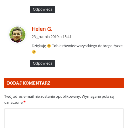
:
Odpowiedz
p
Helen G.
i
23 grudnia 2019 o 15:41
s
Dziękuję
Tobie również wszystkiego dobrego życzę
z
e
:
Odpowiedz
DODAJ KOMENTARZ
Twój adres e-mail nie zostanie opublikowany.
Wymagane pola są
oznaczone
*
K
o