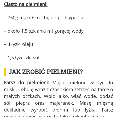
Ciasto na pielmieni:
– 750g mąki + trochę do podsypania
– około 1,5 szklanki ml gorącej wody
– 4 łyżki oleju
– 1,5 łyżeczki soli
▌
JAK ZROBIĆ PIELMIENI?
Farsz do pielmieni:
Mięso mielone włożyć do
miski. Cebulę wraz z czosnkiem zetrzeć na tarce o
małych oczkach. Wbić jajko, wlać wodę, dodać
sól pieprz oraz majeranek. Masę mięsną
dokładnie wyrobić dłońmi lub łyżką. Farsz
powinien mieć wyrazisty, lekko pikantny smak.