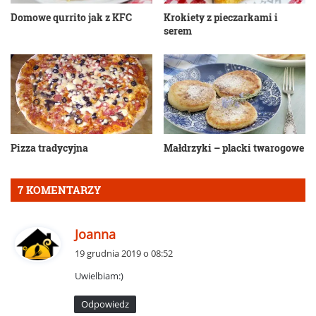
Domowe qurrito jak z KFC
Krokiety z pieczarkami i
serem
Pizza tradycyjna
Małdrzyki – placki twarogowe
7 KOMENTARZY
p
Joanna
i
19 grudnia 2019 o 08:52
s
Uwielbiam:)
z
e
Odpowiedz
: