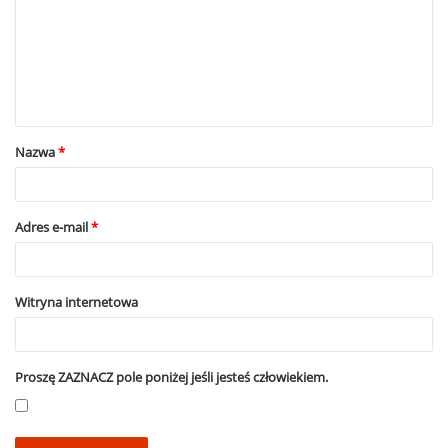
m
e
n
t
a
Nazwa
*
r
z
*
Adres e-mail
*
Witryna internetowa
Proszę ZAZNACZ pole poniżej jeśli jesteś człowiekiem.