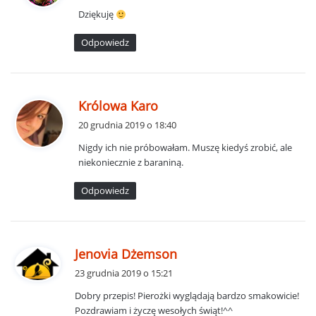
s
Dziękuję
z
e
Odpowiedz
:
p
Królowa Karo
i
20 grudnia 2019 o 18:40
s
Nigdy ich nie próbowałam. Muszę kiedyś zrobić, ale
z
niekoniecznie z baraniną.
e
:
Odpowiedz
p
Jenovia Dżemson
i
23 grudnia 2019 o 15:21
s
Dobry przepis! Pierożki wyglądają bardzo smakowicie!
z
Pozdrawiam i życzę wesołych świąt!^^
e