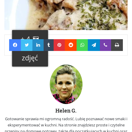
+ 4
Facebook
Twitter
LinkedIn
Tumblr
Pinterest
Reddit
WhatsApp
Telegram
Viber
Print
Galeria
zdjęć
Helen G.
Gotowanie sprawia mi ogromną radość. Lubię poznawać nowe smaki i
eksperymentować w kuchni. Na stronie znajdziesz proste i czytelne
przepisy na domowe potrawy, także dla początkujących w kuchni oraz