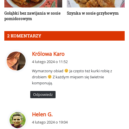
Gołąbki bez zawijania w sosie
Szynka w sosie grzybowym
pomidorowym
2 KOMENTARZY
p
Królowa Karo
i
4 lutego 2024 o 11:52
s
Wymarzony obiad
Ja często też kurki robię z
z
drobiem
Z każdym mięsem się świetnie
e
komponują.
:
Odpowiedz
p
Helen G.
i
4 lutego 2024 o 19:04
s