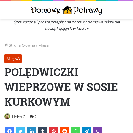
Menu
Sprawdzone i proste przepisy na potrawy domowe także dla
początkujących w kuchni
Strona Główna
/
Mięsa
MIĘSA
POLĘDWICZKI
WIEPRZOWE W SOSIE
KURKOWYM
Helen G.
2