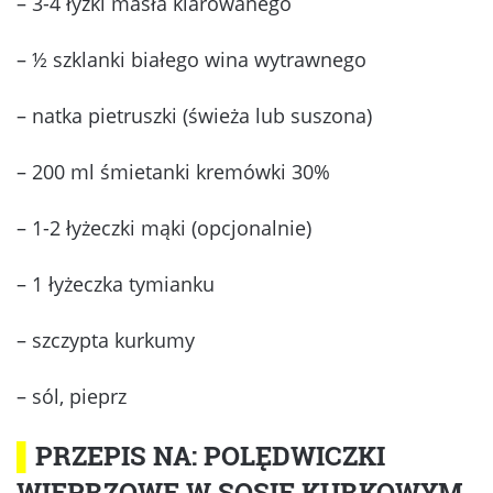
– 3-4 łyżki masła klarowanego
– ½ szklanki białego wina wytrawnego
– natka pietruszki (świeża lub suszona)
– 200 ml śmietanki kremówki 30%
– 1-2 łyżeczki mąki (opcjonalnie)
– 1 łyżeczka tymianku
– szczypta kurkumy
– sól, pieprz
▌
PRZEPIS NA: POLĘDWICZKI
WIEPRZOWE W SOSIE KURKOWYM