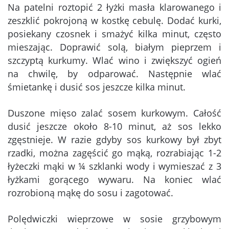
Na patelni roztopić 2 łyżki masła klarowanego i
zeszklić pokrojoną w kostkę cebulę. Dodać kurki,
posiekany czosnek i smażyć kilka minut, często
mieszając. Doprawić solą, białym pieprzem i
szczyptą kurkumy. Wlać wino i zwiększyć ogień
na chwilę, by odparować. Następnie wlać
śmietankę i dusić sos jeszcze kilka minut.
Duszone mięso zalać sosem kurkowym. Całość
dusić jeszcze około 8-10 minut, aż sos lekko
zgęstnieje. W razie gdyby sos kurkowy był zbyt
rzadki, można zagęścić go mąką, rozrabiając 1-2
łyżeczki mąki w ¼ szklanki wody i wymieszać z 3
łyżkami gorącego wywaru. Na koniec wlać
rozrobioną mąkę do sosu i zagotować.
Polędwiczki wieprzowe w sosie grzybowym