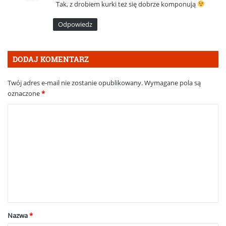
Tak, z drobiem kurki też się dobrze komponują
z
e
Odpowiedz
:
DODAJ KOMENTARZ
Twój adres e-mail nie zostanie opublikowany.
Wymagane pola są
oznaczone
*
K
o
m
e
n
t
a
Nazwa
*
r