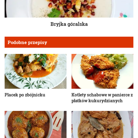
Bryjka góralska
Podobne przepisy
Placek po zbójnicku
Kotlety schabowe w panierce z
płatków kukurydzianych