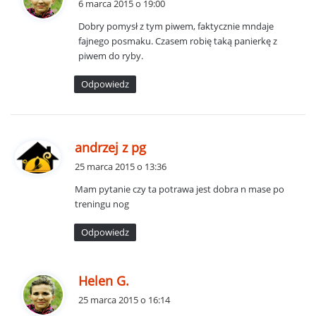
6 marca 2015 o 19:00
s
Dobry pomysł z tym piwem, faktycznie mndaje
z
fajnego posmaku. Czasem robię taką panierkę z
e
piwem do ryby.
:
Odpowiedz
p
andrzej z pg
i
25 marca 2015 o 13:36
s
Mam pytanie czy ta potrawa jest dobra n mase po
z
treningu nog
e
:
Odpowiedz
p
Helen G.
i
25 marca 2015 o 16:14
s