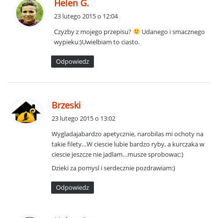
p
Helen G.
i
23 lutego 2015 o 12:04
s
Czyżby z mojego przepisu?
Udanego i smacznego
z
wypieku:)Uwielbiam to ciasto.
e
:
Odpowiedz
p
Brzeski
i
23 lutego 2015 o 13:02
s
Wygladajabardzo apetycznie, narobilas mi ochoty na
z
takie filety…W ciescie lubie bardzo ryby, a kurczaka w
e
ciescie jeszcze nie jadlam…musze sprobowac:)
:
Dzieki za pomysl i serdecznie pozdrawiam:)
Odpowiedz