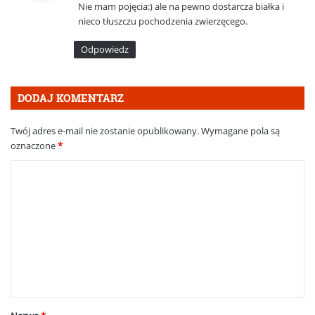
Nie mam pojęcia:) ale na pewno dostarcza białka i
z
nieco tłuszczu pochodzenia zwierzęcego.
e
:
Odpowiedz
DODAJ KOMENTARZ
Twój adres e-mail nie zostanie opublikowany.
Wymagane pola są
oznaczone
*
K
o
m
e
n
t
a