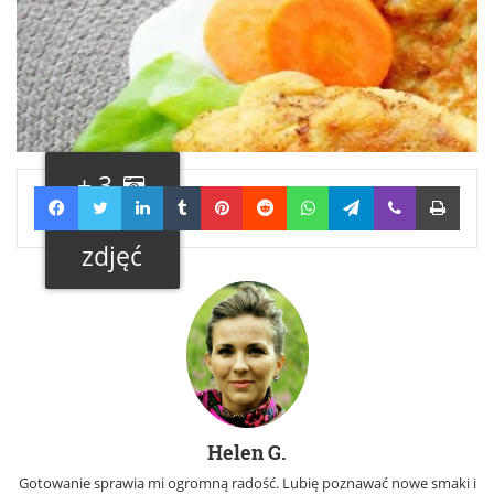
+ 3
Facebook
Twitter
LinkedIn
Tumblr
Pinterest
Reddit
WhatsApp
Telegram
Viber
Print
Galeria
zdjęć
Helen G.
Gotowanie sprawia mi ogromną radość. Lubię poznawać nowe smaki i