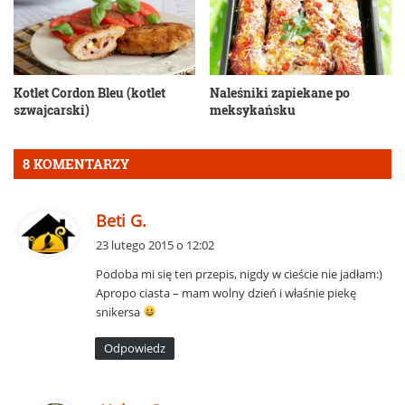
Kotlet Cordon Bleu (kotlet
Naleśniki zapiekane po
szwajcarski)
meksykańsku
8 KOMENTARZY
p
Beti G.
i
23 lutego 2015 o 12:02
s
Podoba mi się ten przepis, nigdy w cieście nie jadłam:)
z
Apropo ciasta – mam wolny dzień i właśnie piekę
e
snikersa
:
Odpowiedz