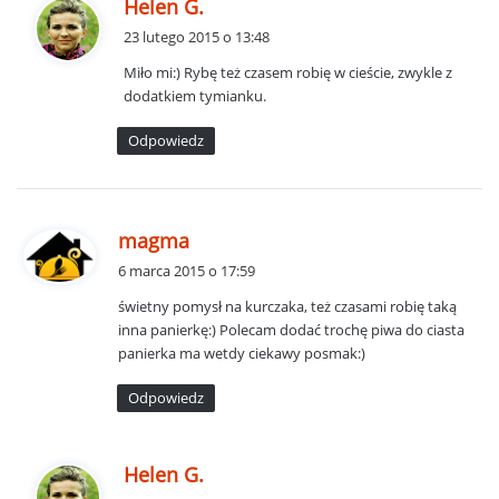
p
Helen G.
i
23 lutego 2015 o 13:48
s
Miło mi:) Rybę też czasem robię w cieście, zwykle z
z
dodatkiem tymianku.
e
:
Odpowiedz
p
magma
i
6 marca 2015 o 17:59
s
świetny pomysł na kurczaka, też czasami robię taką
z
inna panierkę:) Polecam dodać trochę piwa do ciasta
e
panierka ma wetdy ciekawy posmak:)
:
Odpowiedz
p
Helen G.
i