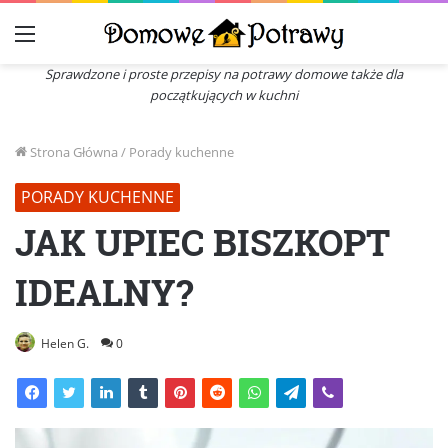
Menu
Sprawdzone i proste przepisy na potrawy domowe także dla
początkujących w kuchni
Strona Główna
/
Porady kuchenne
PORADY KUCHENNE
JAK UPIEC BISZKOPT
IDEALNY?
Helen G.
0