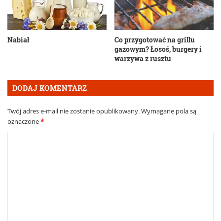
Nabiał
Co przygotować na grillu
gazowym? Łosoś, burgery i
warzywa z rusztu
DODAJ KOMENTARZ
Twój adres e-mail nie zostanie opublikowany.
Wymagane pola są
oznaczone
*
K
o
m
e
n
t