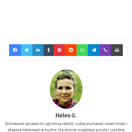
Facebook
Twitter
LinkedIn
Tumblr
Pinterest
Reddit
WhatsApp
Telegram
Viber
Print
Helen G.
Gotowanie sprawia mi ogromną radość. Lubię poznawać nowe smaki i
eksperymentować w kuchni. Na stronie znajdziesz proste i czytelne