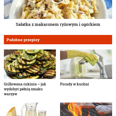
Sałatka z makaronem ryżowym i ogórkiem
Podobne przepisy
Grillowana cukinia – jak
Porady w kuchni
wydobyć pełnię smaku
warzyw