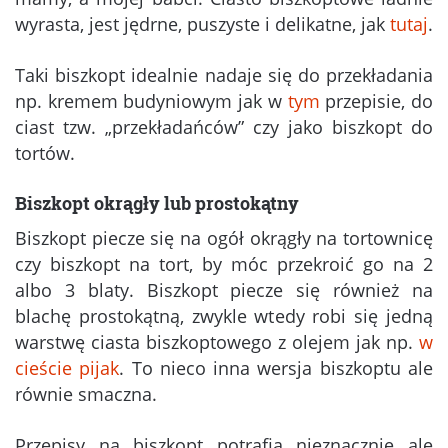
wyrasta, jest jędrne, puszyste i delikatne, jak
tutaj
.
Taki biszkopt idealnie nadaje się do przekładania
np. kremem budyniowym jak w
tym
przepisie, do
ciast tzw. „przekładańców” czy jako biszkopt do
tortów.
Biszkopt okrągły lub prostokątny
Biszkopt piecze się na ogół okrągły na tortownicę
czy biszkopt na tort, by móc przekroić go na 2
albo 3 blaty. Biszkopt piecze się również na
blachę prostokątną, zwykle wtedy robi się jedną
warstwę ciasta biszkoptowego z olejem jak np.
w
cieście pijak
. To nieco inna wersja biszkoptu ale
równie smaczna.
Przepisy na biszkopt potrafią nieznacznie ale