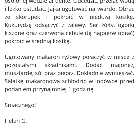
osolonej wodzie al dente. Odcedzić, przelać wodą
i lekko ostudzić. Jajka ugotować na twardo. Obrac
ze skorupek i pokroić w niedużą kostkę.
Kukurydzę odsączyć z zalewy. Ser żółty, ogórki
kiszone oraz czerwoną cebulę (tę najpierw obrać)
pokroić w średnią kostkę.
Ugotowany makaron ryżowy połączyć w misce z
pozostałymi składnikami. Dodać majonez,
musztardę, sól oraz pieprz. Dokładnie wymieszać.
Sałatkę makaronową schłodzić w lodówce przed
podaniem przynajmniej 1 godzinę.
Smacznego!
Helen G.