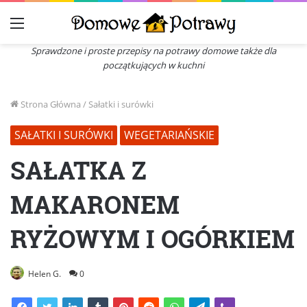
Menu
Sprawdzone i proste przepisy na potrawy domowe także dla
początkujących w kuchni
Strona Główna
/
Sałatki i surówki
SAŁATKI I SURÓWKI
WEGETARIAŃSKIE
SAŁATKA Z
MAKARONEM
RYŻOWYM I OGÓRKIEM
Helen G.
0