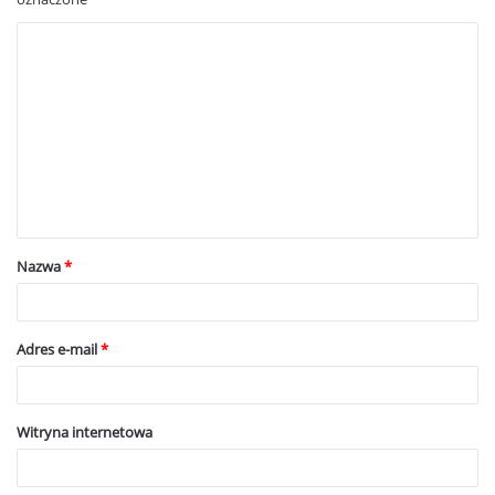
K
o
m
e
n
t
a
Nazwa
*
r
z
*
Adres e-mail
*
Witryna internetowa