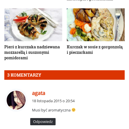
Pierś z kurczaka nadziewana
Kurczak w sosie z gorgonzolą
mozzarellą i suszonymi
i pieczarkami
pomidorami
3 KOMENTARZY
p
agata
i
18 listopada 2015 o 20:54
s
Musi być aromatyczna
z
e
Odpowiedz
: