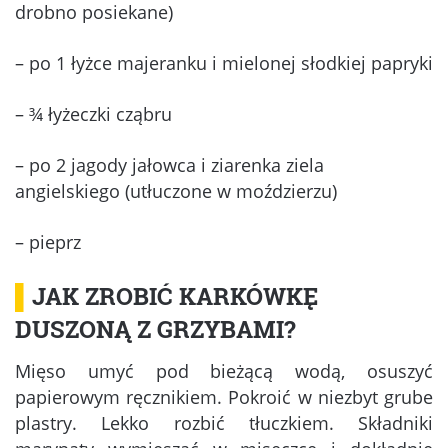
drobno posiekane)
– po 1 łyżce majeranku i mielonej słodkiej papryki
– ¾ łyżeczki cząbru
– po 2 jagody jałowca i ziarenka ziela
angielskiego (utłuczone w moździerzu)
– pieprz
▌
JAK ZROBIĆ KARKÓWKĘ
DUSZONĄ Z GRZYBAMI?
Mięso umyć pod bieżącą wodą, osuszyć
papierowym ręcznikiem. Pokroić w niezbyt grube
plastry. Lekko rozbić tłuczkiem. Składniki