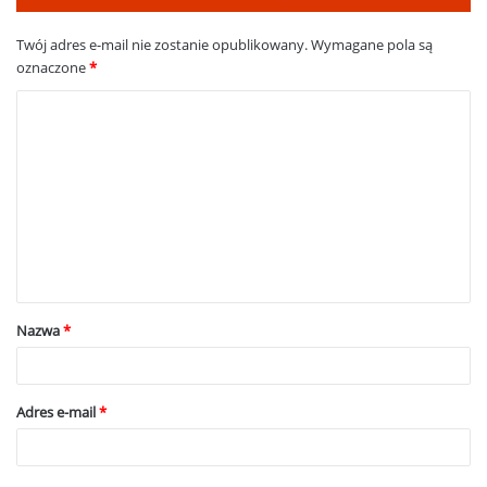
Twój adres e-mail nie zostanie opublikowany.
Wymagane pola są
oznaczone
*
K
o
m
e
n
t
a
Nazwa
*
r
z
*
Adres e-mail
*