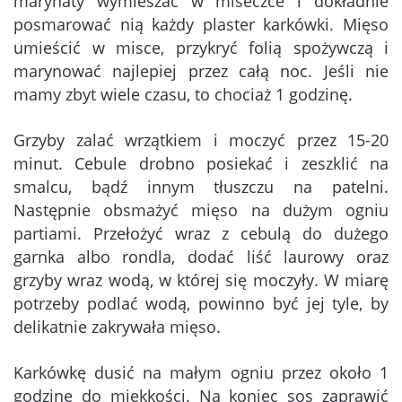
marynaty wymieszać w miseczce i dokładnie
posmarować nią każdy plaster karkówki. Mięso
umieścić w misce, przykryć folią spożywczą i
marynować najlepiej przez całą noc. Jeśli nie
mamy zbyt wiele czasu, to chociaż 1 godzinę.
Grzyby zalać wrzątkiem i moczyć przez 15-20
minut. Cebule drobno posiekać i zeszklić na
smalcu, bądź innym tłuszczu na patelni.
Następnie obsmażyć mięso na dużym ogniu
partiami. Przełożyć wraz z cebulą do dużego
garnka albo rondla, dodać liść laurowy oraz
grzyby wraz wodą, w której się moczyły. W miarę
potrzeby podlać wodą, powinno być jej tyle, by
delikatnie zakrywała mięso.
Karkówkę dusić na małym ogniu przez około 1
godzinę do miękkości. Na koniec sos zaprawić