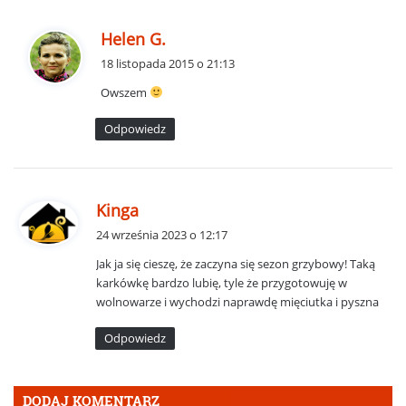
p
Helen G.
i
18 listopada 2015 o 21:13
s
Owszem
z
e
Odpowiedz
:
p
Kinga
i
24 września 2023 o 12:17
s
Jak ja się cieszę, że zaczyna się sezon grzybowy! Taką
z
karkówkę bardzo lubię, tyle że przygotowuję w
e
wolnowarze i wychodzi naprawdę mięciutka i pyszna
:
Odpowiedz
DODAJ KOMENTARZ