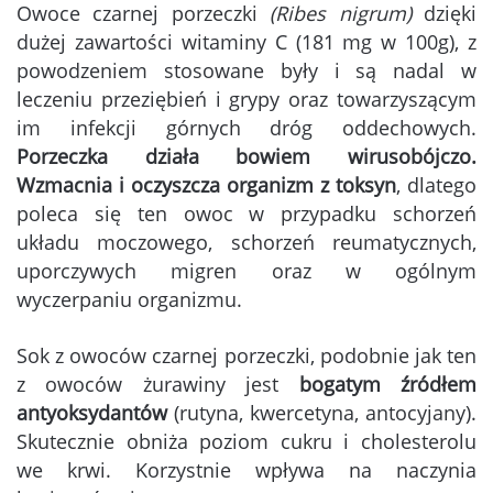
Owoce czarnej porzeczki
(Ribes nigrum)
dzięki
dużej zawartości witaminy C (181 mg w 100g), z
powodzeniem stosowane były i są nadal w
leczeniu przeziębień i grypy oraz towarzyszącym
im infekcji górnych dróg oddechowych.
Porzeczka działa bowiem wirusobójczo.
Wzmacnia i oczyszcza organizm z toksyn
, dlatego
poleca się ten owoc w przypadku schorzeń
układu moczowego, schorzeń reumatycznych,
uporczywych migren oraz w ogólnym
wyczerpaniu organizmu.
Sok z owoców czarnej porzeczki, podobnie jak ten
z owoców żurawiny jest
bogatym źródłem
antyoksydantów
(rutyna, kwercetyna, antocyjany).
Skutecznie obniża poziom cukru i cholesterolu
we krwi. Korzystnie wpływa na naczynia