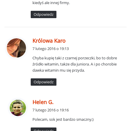
kiedyś ale innej firmy.
e
:
Odpowiedz
p
Królowa Karo
i
7 lutego 2016 o 19:13
s
Chyba kupię taki z czarnej porzeczki, bo to dobre
z
źródło witamin, także dla juniora. A i po chorobie
e
dawka witamin mu się przyda.
:
Odpowiedz
p
Helen G.
i
7 lutego 2016 o 19:16
s
Polecam, sok jest bardzo smaczny;)
z
e
Odpowiedz