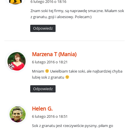
6 lutego 2016 o 18:16
s
Znam soki tej firmy, są naprawdę smaczne. Miałam sok
z
z granatu, goji i aloesowy. Polecam:)
e
:
Odpowiedz
p
Marzena T (Mania)
i
6 lutego 2016 o 18:21
s
Mniam
Uwielbiam takie soki, ale najbardziej chyba
z
lubię sok z granatu
e
:
Odpowiedz
p
Helen G.
i
6 lutego 2016 o 18:51
s
Sok z granatu jest rzeczywiście pyszny, piłam go
z