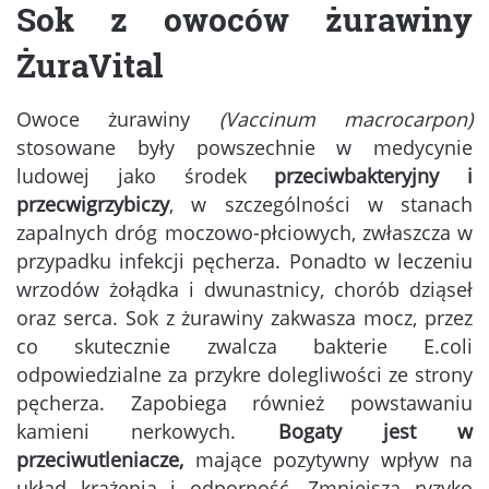
Sok z owoców żurawiny
ŻuraVital
Owoce żurawiny
(Vaccinum macrocarpon)
stosowane były powszechnie w medycynie
ludowej jako środek
przeciwbakteryjny i
przecwigrzybiczy
, w szczególności w stanach
zapalnych dróg moczowo-płciowych, zwłaszcza w
przypadku infekcji pęcherza. Ponadto w leczeniu
wrzodów żołądka i dwunastnicy, chorób dziąseł
oraz serca. Sok z żurawiny zakwasza mocz, przez
co skutecznie zwalcza bakterie E.coli
odpowiedzialne za przykre dolegliwości ze strony
pęcherza. Zapobiega również powstawaniu
kamieni nerkowych.
Bogaty jest w
przeciwutleniacze,
mające pozytywny wpływ na
układ krążenia i odporność. Zmniejsza ryzyko