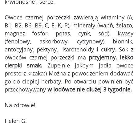
krwionośne i serce.
Owoce czarnej porzeczki zawierają witaminy (A,
B1, B2, B6, B9, C, E, K, P), minerały (wapń, żelazo,
magnez fosfor, potas, cynk, sód), kwasy
(fenolowy, askorbowy, cytrynowy) błonnik,
antocyjany, pektyny, karotenoidy i cukry. Sok z
owoców czarnej porzeczki ma
przyjemny, lekko
cierpki smak.
Zupełnie jakbym jadła owoce
prosto z krzaka:) Można z powodzeniem dodawać
go do ciepłej herbaty.
Po otwarciu powinien być
przechowywany
w lodówce nie dłużej 3 tygodnie.
Na zdrowie!
Helen G.