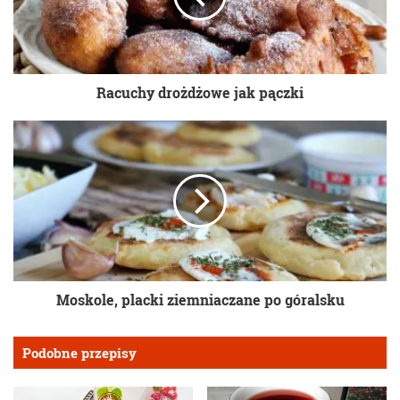
Racuchy drożdżowe jak pączki
Moskole, placki ziemniaczane po góralsku
Podobne przepisy