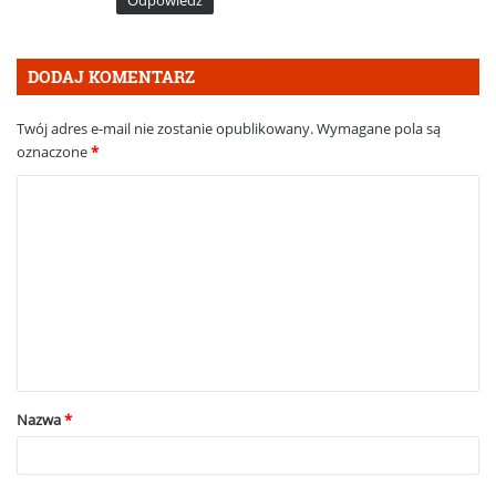
:
DODAJ KOMENTARZ
Twój adres e-mail nie zostanie opublikowany.
Wymagane pola są
oznaczone
*
K
o
m
e
n
t
a
Nazwa
*
r
z
*