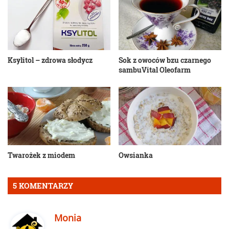
Ksylitol – zdrowa słodycz
Sok z owoców bzu czarnego
sambuVital Oleofarm
Twarożek z miodem
Owsianka
5 KOMENTARZY
p
Monia
i