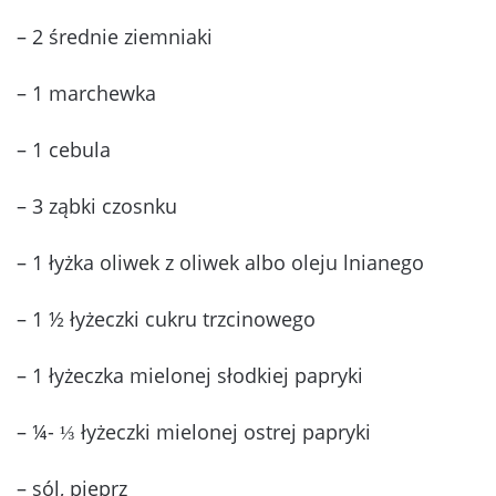
– 2 średnie ziemniaki
– 1 marchewka
– 1 cebula
– 3 ząbki czosnku
– 1 łyżka oliwek z oliwek albo oleju lnianego
– 1 ½ łyżeczki cukru trzcinowego
– 1 łyżeczka mielonej słodkiej papryki
– ¼- ⅓ łyżeczki mielonej ostrej papryki
– sól, pieprz