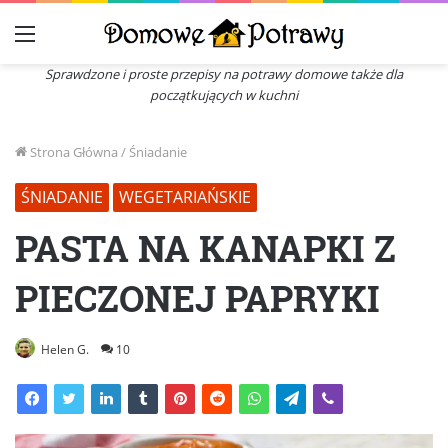
Menu
Sprawdzone i proste przepisy na potrawy domowe także dla
początkujących w kuchni
Strona Główna
/
Śniadanie
ŚNIADANIE
WEGETARIAŃSKIE
PASTA NA KANAPKI Z
PIECZONEJ PAPRYKI
Helen G.
10