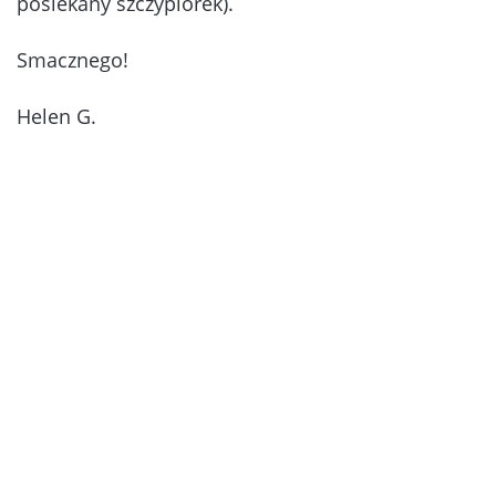
posiekany szczypiorek).
Smacznego!
Helen G.