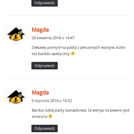
Odpowiedz
:
p
Magda
i
26 kwietnia 2018 o 14:47
s
Ciekawy pomysł na pastę z pieczonych warzyw, kolor
z
też bardzo apetyczny
e
:
Odpowiedz
p
Magda
i
6 stycznia 2019 o 16:52
s
Bardzo lubię pasty kanapkowa, ta wersja na pewno jest
z
smaczna
e
:
Odpowiedz