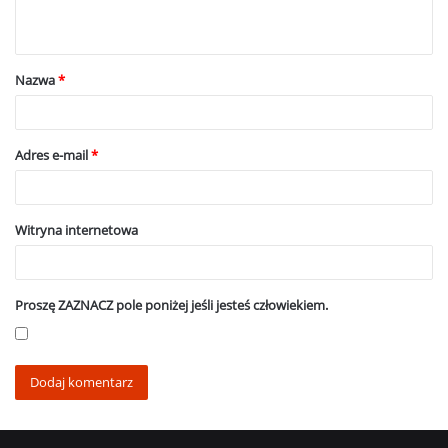
t
a
Nazwa
*
r
z
*
Adres e-mail
*
Witryna internetowa
Proszę ZAZNACZ pole poniżej jeśli jesteś człowiekiem.