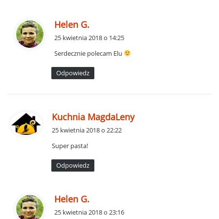
p
Helen G.
i
25 kwietnia 2018 o 14:25
s
Serdecznie polecam Elu
z
e
Odpowiedz
:
p
Kuchnia MagdaLeny
i
25 kwietnia 2018 o 22:22
s
Super pasta!
z
e
Odpowiedz
:
p
Helen G.
i
25 kwietnia 2018 o 23:16
s