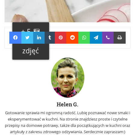
+ 5
Facebook
Twitter
LinkedIn
Tumblr
Pinterest
Reddit
WhatsApp
Telegram
Viber
Print
Galeria
zdjęć
Helen G.
Gotowanie sprawia mi ogromną radość. Lubię poznawać nowe smaki i
eksperymentować w kuchni. Na stronie znajdziesz proste i czytelne
przepisy na domowe potrawy, także dla początkujących w kuchni oraz
artykuły z zakresu zdrowego odżywiania. Serdecznie zapraszam:)