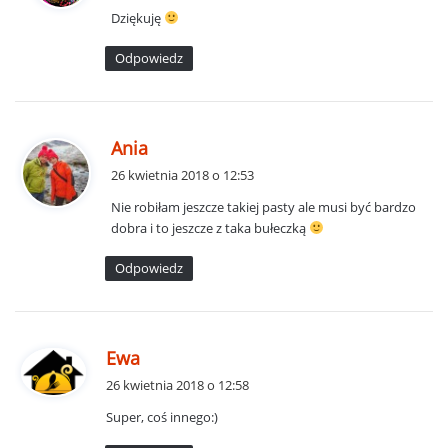
Dziękuję
z
e
Odpowiedz
:
p
Ania
i
26 kwietnia 2018 o 12:53
s
Nie robiłam jeszcze takiej pasty ale musi być bardzo
z
dobra i to jeszcze z taka bułeczką
e
:
Odpowiedz
p
Ewa
i
26 kwietnia 2018 o 12:58
s
Super, coś innego:)
z
e