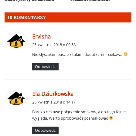
10 KOMENTARZY
p
Ervisha
i
25 kwietnia 2018 o 09:58
s
Nie słyszałam paście z takimi dodatkami – ciekawa
z
e
Odpowiedz
:
p
Ela Dziurkowska
i
25 kwietnia 2018 o 14:17
s
Bardzo ciekawe połączenie smaków, a do tego fajnie
z
wygląda. Warto spróbować i posmakować
e
:
Odpowiedz