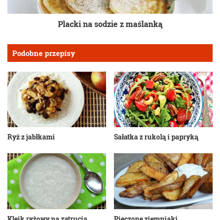
Placki na sodzie z maślanką
Podobne przepisy
Ryż z jabłkami
Sałatka z rukolą i papryką
Kleik ryżowy na zatrucia
Pieczone ziemniaki