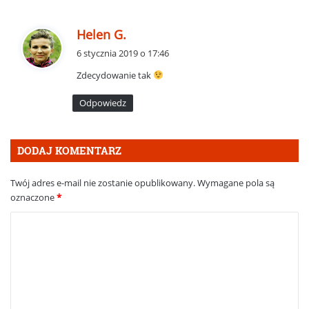
p
Helen G.
i
6 stycznia 2019 o 17:46
s
Zdecydowanie tak
z
e
Odpowiedz
:
DODAJ KOMENTARZ
Twój adres e-mail nie zostanie opublikowany.
Wymagane pola są
oznaczone
*
K
o
m
e
n