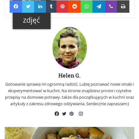
+ 3
Facebook
Twitter
LinkedIn
Tumblr
Pinterest
Reddit
WhatsApp
Telegram
Viber
Print
Galeria
zdjęć
Helen G.
Gotowanie sprawia mi ogromną radość. Lubię poznawać nowe smaki i
eksperymentować w kuchni. Na stronie znajdziesz proste i czytelne
przepisy na domowe potrawy, także dla początkujących w kuchni oraz
artykuły z zakresu zdrowego odżywiania. Serdecznie zapraszam:)
Instagram
Facebook
Twitter
Pinterest