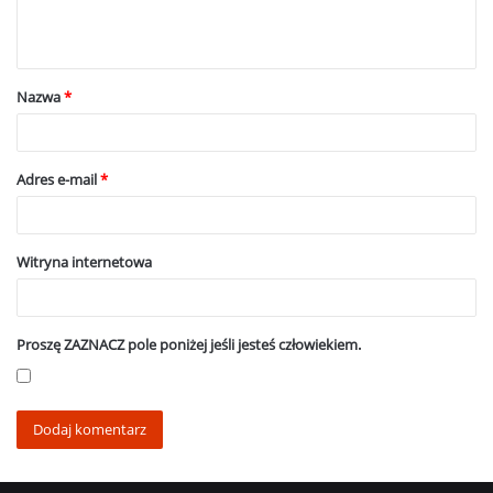
n
t
a
Nazwa
*
r
z
*
Adres e-mail
*
Witryna internetowa
Proszę ZAZNACZ pole poniżej jeśli jesteś człowiekiem.