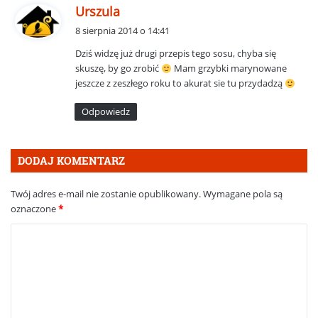
p
Urszula
i
8 sierpnia 2014 o 14:41
s
Dziś widzę już drugi przepis tego sosu, chyba się
z
skuszę, by go zrobić
Mam grzybki marynowane
e
jeszcze z zeszłego roku to akurat sie tu przydadzą
:
Odpowiedz
DODAJ KOMENTARZ
Twój adres e-mail nie zostanie opublikowany.
Wymagane pola są
oznaczone
*
K
o
m
e