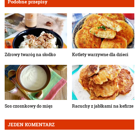
Podobne przepisy
Zdrowy twaróg na słodko
Kotlety warzywne dla dzieci
Sos czosnkowy do mięs
Racuchy z jabłkami na kefirze
JEDEN KOMENTARZ