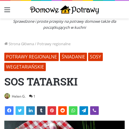
Menu
Sprawdzone i proste przepisy na potrawy domowe także dla
początkujących w kuchni
Strona Główna
/
Potrawy regionalne
POTRAWY REGIONALNE
ŚNIADANIE
SOSY
WEGETARIAŃSKIE
SOS TATARSKI
Helen G.
1