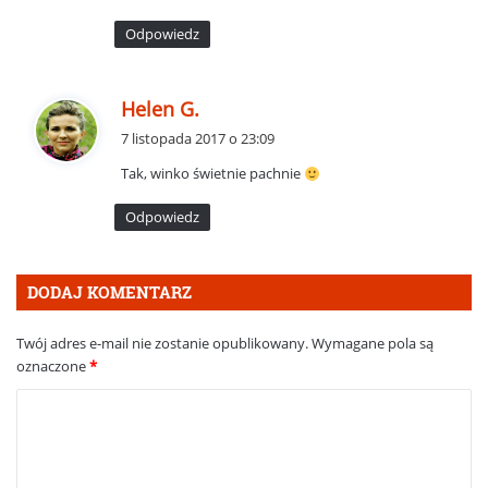
e
Odpowiedz
:
p
Helen G.
i
7 listopada 2017 o 23:09
s
Tak, winko świetnie pachnie
z
e
Odpowiedz
:
DODAJ KOMENTARZ
Twój adres e-mail nie zostanie opublikowany.
Wymagane pola są
oznaczone
*
K
o
m