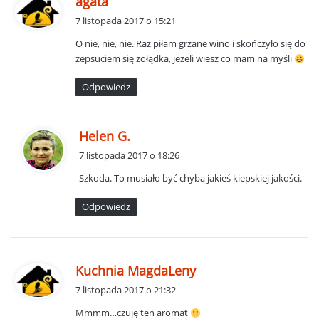
agata
i
7 listopada 2017 o 15:21
s
O nie, nie, nie. Raz piłam grzane wino i skończyło się do
z
zepsuciem się żołądka, jeżeli wiesz co mam na myśli
e
:
Odpowiedz
p
Helen G.
i
7 listopada 2017 o 18:26
s
Szkoda. To musiało być chyba jakieś kiepskiej jakości.
z
e
Odpowiedz
:
p
Kuchnia MagdaLeny
i
7 listopada 2017 o 21:32
s
Mmmm…czuję ten aromat
z