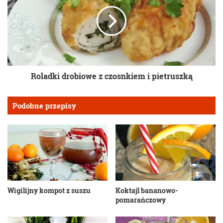
Roladki drobiowe z czosnkiem i pietruszką
Podobne przepisy
Wigilijny kompot z suszu
Koktajl bananowo-
pomarańczowy