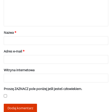
e
n
t
a
Nazwa
*
r
z
*
Adres e-mail
*
Witryna internetowa
Proszę ZAZNACZ pole poniżej jeśli jesteś człowiekiem.