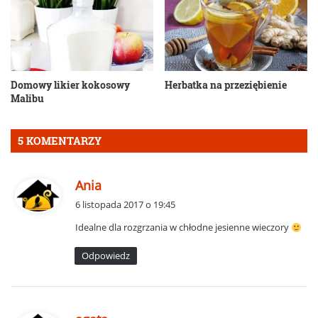
Domowy likier kokosowy
Herbatka na przeziębienie
Malibu
5 KOMENTARZY
p
Ania
i
6 listopada 2017 o 19:45
s
Idealne dla rozgrzania w chłodne jesienne wieczory
z
e
Odpowiedz
:
p