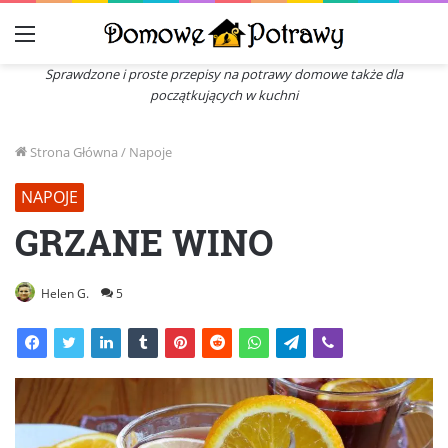
Menu
Sprawdzone i proste przepisy na potrawy domowe także dla
początkujących w kuchni
Strona Główna
/
Napoje
NAPOJE
GRZANE WINO
Helen G.
5