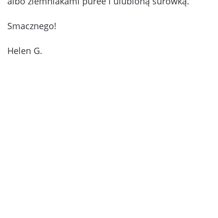
albo ziemniakami puree i ulubioną surówką.
Smacznego!
Helen G.