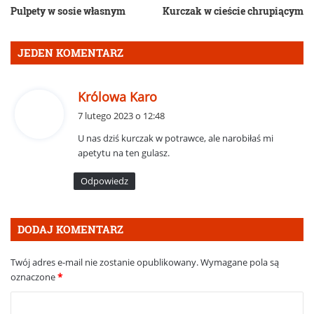
Pulpety w sosie własnym
Kurczak w cieście chrupiącym
JEDEN KOMENTARZ
p
Królowa Karo
i
7 lutego 2023 o 12:48
s
U nas dziś kurczak w potrawce, ale narobiłaś mi
z
apetytu na ten gulasz.
e
:
Odpowiedz
DODAJ KOMENTARZ
Twój adres e-mail nie zostanie opublikowany.
Wymagane pola są
oznaczone
*
K