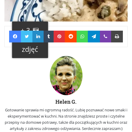
+ 3
Facebook
Twitter
LinkedIn
Tumblr
Pinterest
Reddit
WhatsApp
Telegram
Viber
Print
Galeria
zdjęć
Helen G.
Gotowanie sprawia mi ogromną radość. Lubię poznawać nowe smaki i
eksperymentować w kuchni. Na stronie znajdziesz proste i czytelne
przepisy na domowe potrawy, także dla początkujących w kuchni oraz
artykuły z zakresu zdrowego odżywiania. Serdecznie zapraszam:)