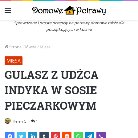
Menu
Sprawdzone i proste przepisy na potrawy domowe także dla
początkujących w kuchni
Strona Główna
/
Mięsa
MIĘSA
GULASZ Z UDŹCA
INDYKA W SOSIE
PIECZARKOWYM
Helen G.
1