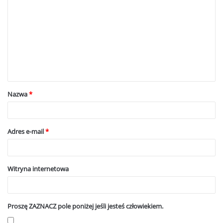
o
m
e
n
t
a
Nazwa
*
r
z
*
Adres e-mail
*
Witryna internetowa
Proszę ZAZNACZ pole poniżej jeśli jesteś człowiekiem.