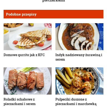
Podobne przepisy
Domowe qurrito jak z KFC
Indyk nadziewany żurawiną i
serem
Roladki schabowe z
Pulpeciki duszone z
pieczarkami i serem
pieczarkami i marchewką