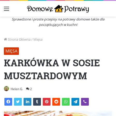
Menu
Sprawdzone i proste przepisy na potrawy domowe także dla
początkujących w kuchni
Strona Główna
/
Mięsa
MIĘSA
KARKÓWKA W SOSIE
MUSZTARDOWYM
Helen G.
2