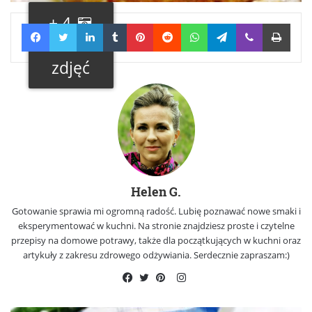
+ 4
Facebook
Twitter
LinkedIn
Tumblr
Pinterest
Reddit
WhatsApp
Telegram
Viber
Print
Galeria
zdjęć
Helen G.
Gotowanie sprawia mi ogromną radość. Lubię poznawać nowe smaki i
eksperymentować w kuchni. Na stronie znajdziesz proste i czytelne
przepisy na domowe potrawy, także dla początkujących w kuchni oraz
artykuły z zakresu zdrowego odżywiania. Serdecznie zapraszam:)
Instagram
Facebook
Twitter
Pinterest