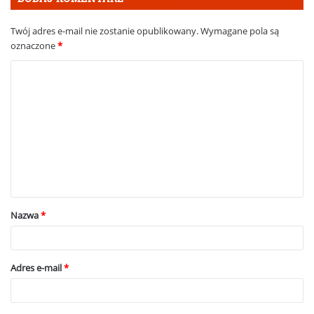
Twój adres e-mail nie zostanie opublikowany.
Wymagane pola są
oznaczone
*
K
o
m
e
n
t
a
Nazwa
*
r
z
*
Adres e-mail
*