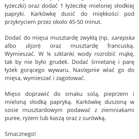
łyżeczki) oraz dodać 1 łyżeczkę mielonej słodkiej
papryki. Karkówkę dusić do miękkości pod
przykryciem przez około 45-50 minut.
Dodać do mięsa musztardę zwykłą (np.
sarepska
albo
dijon
) oraz musztardę francuską.
Wymieszać. W ¼ szklanki wody rozrobić mąkę,
tak by nie było grudek. Dodać śmietanę i parę
łyżek gorącego wywaru. Następnie wlać go do
mięsa, wymieszać i zagotować.
Mięso doprawić do smaku solą, pieprzem i
mieloną słodką papryką. Karkówkę duszoną w
sosie musztardowym podawać z ziemniakami
puree, ryżem lub kaszą oraz z surówką.
Smacznego!