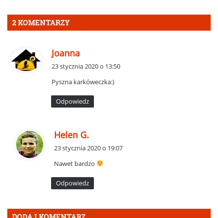
2 KOMENTARZY
p
Joanna
i
23 stycznia 2020 o 13:50
s
Pyszna karkóweczka:)
z
e
Odpowiedz
:
p
Helen G.
i
23 stycznia 2020 o 19:07
s
Nawet bardzo
z
e
Odpowiedz
:
DODAJ KOMENTARZ