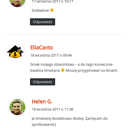
17 września 2017 o 16:17
s
Dokładnie
z
e
Odpowiedz
:
p
EllaCanto
i
18 września 2017 o 09:44
s
Smak mojego dzieciństwa – a do tego koniecznie
z
kwaśna śmietana
Muszę przygotować na dniach.
e
:
Odpowiedz
p
Helen G.
i
18 września 2017 o 11:38
s
Ja śmietanę dodatkowo słodzę. Zachęcam do
z
spróbowania:)
e