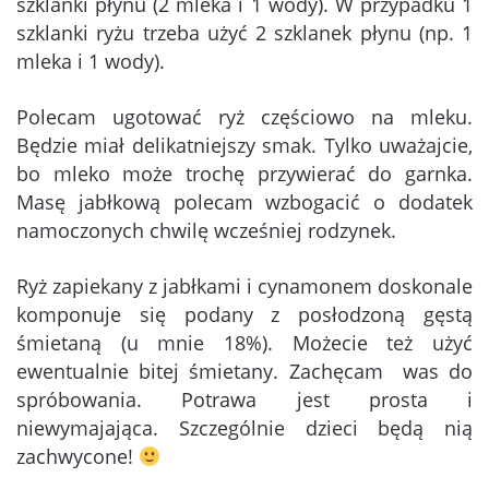
szklanki płynu (2 mleka i 1 wody). W przypadku 1
szklanki ryżu trzeba użyć 2 szklanek płynu (np. 1
mleka i 1 wody).
Polecam ugotować ryż częściowo na mleku.
Będzie miał delikatniejszy smak. Tylko uważajcie,
bo mleko może trochę przywierać do garnka.
Masę jabłkową polecam wzbogacić o dodatek
namoczonych chwilę wcześniej rodzynek.
Ryż zapiekany z jabłkami i cynamonem doskonale
komponuje się podany z posłodzoną gęstą
śmietaną (u mnie 18%). Możecie też użyć
ewentualnie bitej śmietany. Zachęcam was do
spróbowania. Potrawa jest prosta i
niewymajająca. Szczególnie dzieci będą nią
zachwycone!