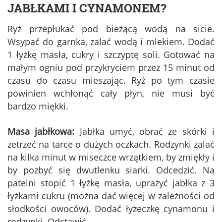
JABŁKAMI I CYNAMONEM?
Ryż przepłukać pod bieżącą wodą na sicie.
Wsypać do garnka, zalać wodą i mlekiem. Dodać
1 łyżkę masła, cukry i szczyptę soli. Gotować na
małym ogniu pod przykryciem przez 15 minut od
czasu do czasu mieszając. Ryż po tym czasie
powinien wchłonąć cały płyn, nie musi być
bardzo miękki.
Masa jabłkowa:
Jabłka umyć, obrać ze skórki i
zetrzeć na tarce o dużych oczkach. Rodzynki zalać
na kilka minut w miseczce wrzątkiem, by zmiękły i
by pozbyć się dwutlenku siarki. Odcedzić. Na
patelni stopić 1 łyżkę masła, uprażyć jabłka z 3
łyżkami cukru (można dać więcej w zależności od
słodkości owoców). Dodać łyżeczkę cynamonu i
rodzynki. Odstawić.