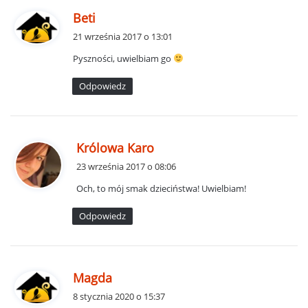
p
Beti
i
21 września 2017 o 13:01
s
Pyszności, uwielbiam go
z
e
Odpowiedz
:
p
Królowa Karo
i
23 września 2017 o 08:06
s
Och, to mój smak dzieciństwa! Uwielbiam!
z
e
Odpowiedz
:
p
Magda
i
8 stycznia 2020 o 15:37
s