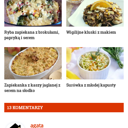
Ryba zapiekana z brokułami,
Wigilijne kluski z makiem
papryką i serem
Zapiekanka z kaszy jaglanej z
Surówka z młodej kapusty
serem na słodko
13 KOMENTARZY
p
agata