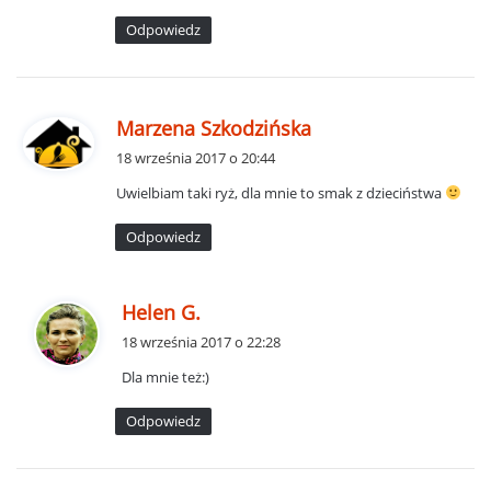
:
Odpowiedz
p
Marzena Szkodzińska
i
18 września 2017 o 20:44
s
Uwielbiam taki ryż, dla mnie to smak z dzieciństwa
z
e
Odpowiedz
:
p
Helen G.
i
18 września 2017 o 22:28
s
Dla mnie też:)
z
e
Odpowiedz
: