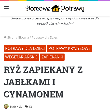
Menu
Sprawdzone i proste przepisy na potrawy domowe także dla
początkujących w kuchni
Strona Główna
/
Potrawy dla Dzieci
POTRAWY DLA DZIECI
POTRAWY KRYZYSOWE
WEGETARIAŃSKIE
ZAPIEKANKI
RYŻ ZAPIEKANY Z
JABŁKAMI I
CYNAMONEM
Helen G.
13