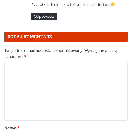
Pychotka, dla mnie to też smak z dzieciństwa
z
e
Odpowiedz
:
DODAJ KOMENTARZ
Twój adres e-mail nie zostanie opublikowany.
Wymagane pola są
oznaczone
*
K
o
m
e
n
t
a
Nazwa
*
r