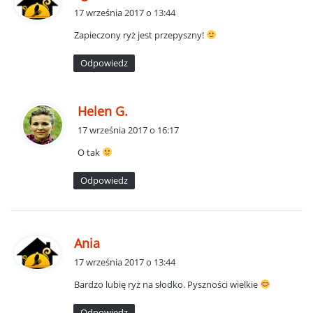
i
17 września 2017 o 13:44
s
Zapieczony ryż jest przepyszny!
z
e
Odpowiedz
:
p
Helen G.
i
17 września 2017 o 16:17
s
O tak
z
e
Odpowiedz
:
p
Ania
i
17 września 2017 o 13:44
s
Bardzo lubię ryż na słodko. Pyszności wielkie
z
e
Odpowiedz