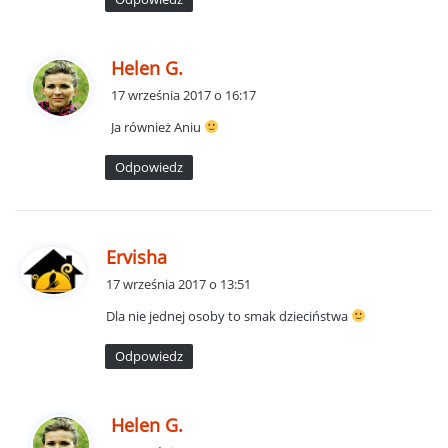
:
p
Helen G.
i
17 września 2017 o 16:17
s
Ja również Aniu
z
e
Odpowiedz
:
p
Ervisha
i
17 września 2017 o 13:51
s
Dla nie jednej osoby to smak dzieciństwa
z
e
Odpowiedz
:
p
Helen G.
i