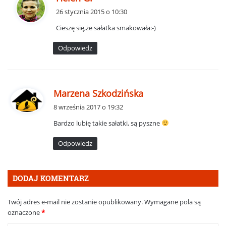
i
26 stycznia 2015 o 10:30
s
Cieszę się,że sałatka smakowała:-)
z
e
Odpowiedz
:
p
Marzena Szkodzińska
i
8 września 2017 o 19:32
s
Bardzo lubię takie sałatki, są pyszne
z
e
Odpowiedz
:
DODAJ KOMENTARZ
Twój adres e-mail nie zostanie opublikowany.
Wymagane pola są
oznaczone
*