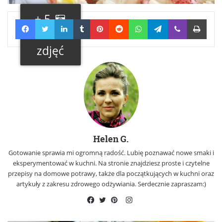
+ 5
Facebook
Twitter
LinkedIn
Tumblr
Pinterest
Reddit
WhatsApp
Telegram
Viber
Print
Galeria
zdjęć
Helen G.
Gotowanie sprawia mi ogromną radość. Lubię poznawać nowe smaki i
eksperymentować w kuchni. Na stronie znajdziesz proste i czytelne
przepisy na domowe potrawy, także dla początkujących w kuchni oraz
artykuły z zakresu zdrowego odżywiania. Serdecznie zapraszam:)
Instagram
Facebook
Twitter
Pinterest