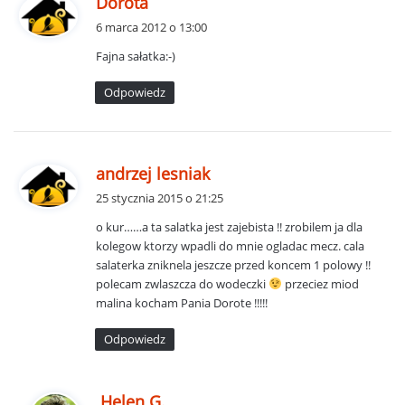
Dorota
i
6 marca 2012 o 13:00
s
Fajna sałatka:-)
z
e
Odpowiedz
:
p
andrzej lesniak
i
25 stycznia 2015 o 21:25
s
o kur……a ta salatka jest zajebista !! zrobilem ja dla
z
kolegow ktorzy wpadli do mnie ogladac mecz. cala
e
salaterka zniknela jeszcze przed koncem 1 polowy !!
:
polecam zwlaszcza do wodeczki
przeciez miod
malina kocham Pania Dorote !!!!!
Odpowiedz
p
Helen G.