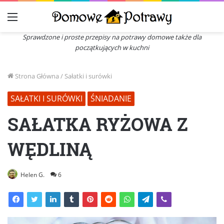
Menu
Sprawdzone i proste przepisy na potrawy domowe także dla
początkujących w kuchni
Strona Główna
/
Sałatki i surówki
SAŁATKI I SURÓWKI
ŚNIADANIE
SAŁATKA RYŻOWA Z
WĘDLINĄ
Helen G.
6