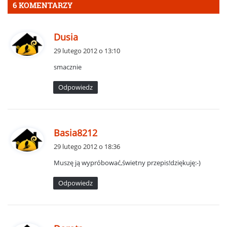
6 KOMENTARZY
p
Dusia
i
29 lutego 2012 o 13:10
s
smacznie
z
e
Odpowiedz
:
p
Basia8212
i
29 lutego 2012 o 18:36
s
Muszę ją wypróbować,świetny przepis!dziękuję:-)
z
e
Odpowiedz
:
p