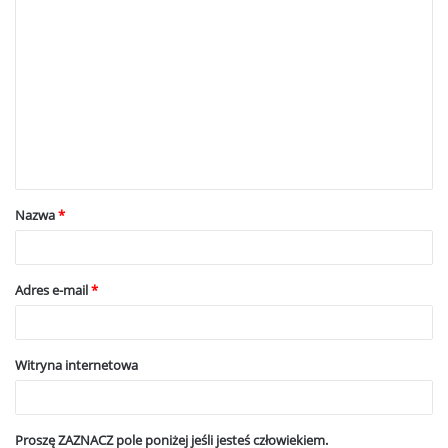
K
o
m
e
n
t
a
Nazwa
*
r
z
*
Adres e-mail
*
Witryna internetowa
Proszę ZAZNACZ pole poniżej jeśli jesteś człowiekiem.