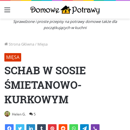
Menu
Sprawdzone i proste przepisy na potrawy domowe także dla
początkujących w kuchni
Strona Główna
/
Mięsa
MIĘSA
SCHAB W SOSIE
ŚMIETANOWO-
KURKOWYM
Helen G.
5