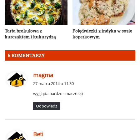
Tarta brokułowa z
Polędwiczki z indyka w sosie
kurczakiem i kukurydzą
koperkowym
5 KOMENTARZY
p
magma
i
27 marca 2014 o 11:30
s
wygląda bardzo smacznie:)
z
e
Odpowiedz
:
p
Beti
i