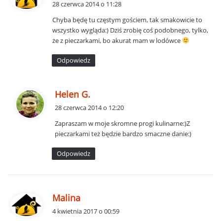
28 czerwca 2014 o 11:28
s
Chyba będę tu częstym gościem, tak smakowicie to
z
wszystko wygląda:) Dziś zrobię coś podobnego, tylko,
e
że z pieczarkami, bo akurat mam w lodówce
:
Odpowiedz
p
Helen G.
i
28 czerwca 2014 o 12:20
s
Zapraszam w moje skromne progi kulinarne:)Z
z
pieczarkami też będzie bardzo smaczne danie:)
e
:
Odpowiedz
p
Malina
i
4 kwietnia 2017 o 00:59
s