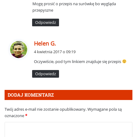
Mogę prosić o przepis na surówkę bo wygląda
z
przepyszne
e
:
Odpowiedz
p
Helen G.
i
4 kwietnia 2017 o 09:19
s
Oczywiście, pod tym linkiem znajduje się przepis
z
e
Odpowiedz
:
DODAJ KOMENTARZ
Twój adres e-mail nie zostanie opublikowany.
Wymagane pola są
oznaczone
*
K
o