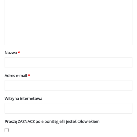
m
e
n
t
a
Nazwa
*
r
z
*
Adres e-mail
*
Witryna internetowa
Proszę ZAZNACZ pole poniżej jeśli jesteś człowiekiem.