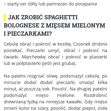
– starty ser żółty lub parmezan do posypania
▌
JAK ZROBIĆ SPAGHETTI
BOLOGNESE Z MIĘSEM MIELONYM
I PIECZARKAMI?
Cebulę obrać i pokroić w kostkę. Czosnek drobno
posiekać. Pieczarki umyć, obrać i pokroić na
ćwiarki. Marchewkę obrać i pokroić w plasterki
lub w półplasterki (jeśli jest gruba).
Na patelni rozgrzać oliwę, podsmażyć cebulę, po
minucie dodać dodać pieczarki, smażyć kilka
minut, aż puszczą sok. Posolić. Na drugiej patelni
podsmażyć mięso mielone. Rozdrobnić
drewnianą łyżką na mniejsze kawałki. Gdy mięso
zmieni kolor na szary, posolić, dodać pieprz, zioła