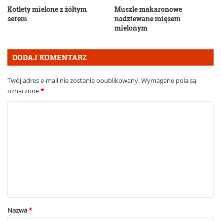
Kotlety mielone z żółtym
Muszle makaronowe
serem
nadziewane mięsem
mielonym
DODAJ KOMENTARZ
Twój adres e-mail nie zostanie opublikowany.
Wymagane pola są
oznaczone
*
K
o
m
e
n
t
a
Nazwa
*
r