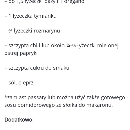
– po 1,5 łyżeczki bazylii i oregano
– 1 łyżeczka tymianku
– ¾ łyżeczki rozmarynu
– szczypta chili lub około ¼-⅓ łyżeczki mielonej
ostrej papryki
– szczypta cukru do smaku
– sól, pieprz
*zamiast passaty lub można użyć także gotowego
sosu pomidorowego ze słoika do makaronu.
Dodatkowo: