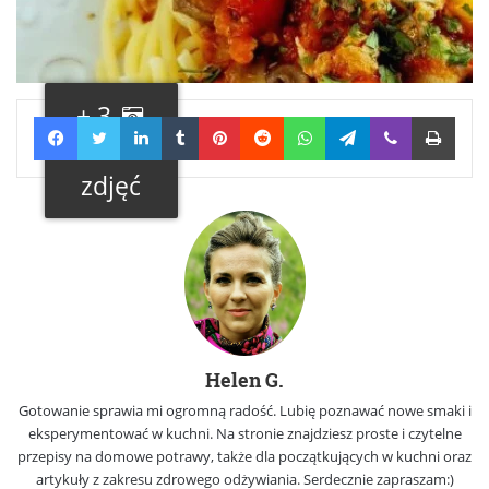
+ 3
Facebook
Twitter
LinkedIn
Tumblr
Pinterest
Reddit
WhatsApp
Telegram
Viber
Print
Galeria
zdjęć
Helen G.
Gotowanie sprawia mi ogromną radość. Lubię poznawać nowe smaki i
eksperymentować w kuchni. Na stronie znajdziesz proste i czytelne
przepisy na domowe potrawy, także dla początkujących w kuchni oraz
artykuły z zakresu zdrowego odżywiania. Serdecznie zapraszam:)