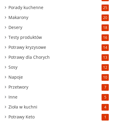
Porady kuchenne
25
Makarony
20
Desery
18
Testy produktów
16
Potrawy kryzysowe
14
Potrawy dla Chorych
13
Sosy
12
Napoje
10
Przetwory
7
Inne
5
Zioła w kuchni
4
Potrawy Keto
1