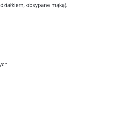
edziałkiem, obsypane mąką).
żych