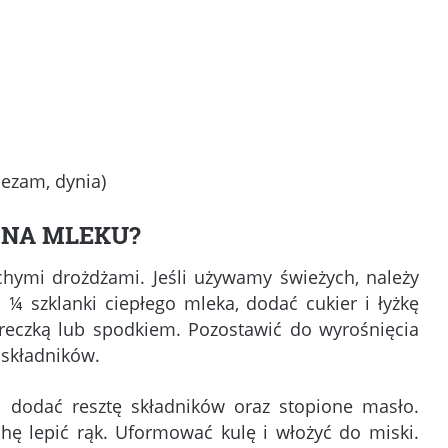
sezam, dynia)
 NA MLEKU?
hymi drożdżami. Jeśli używamy świeżych, należy
ć ¼ szklanki ciepłego mleka, dodać cukier i łyżkę
ereczką lub spodkiem. Pozostawić do wyrośnięcia
 składników.
 dodać resztę składników oraz stopione masło.
chę lepić rąk. Uformować kulę i włożyć do miski.