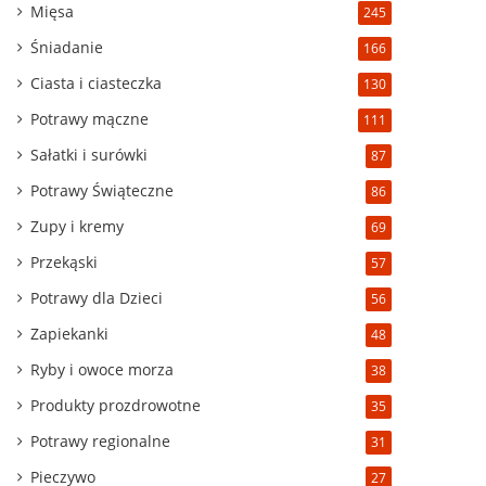
Mięsa
245
Śniadanie
166
Ciasta i ciasteczka
130
Potrawy mączne
111
Sałatki i surówki
87
Potrawy Świąteczne
86
Zupy i kremy
69
Przekąski
57
Potrawy dla Dzieci
56
Zapiekanki
48
Ryby i owoce morza
38
Produkty prozdrowotne
35
Potrawy regionalne
31
Pieczywo
27