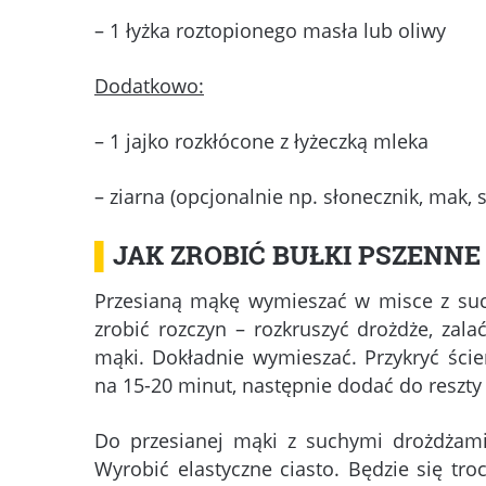
– 1 łyżka roztopionego masła lub oliwy
Dodatkowo:
– 1 jajko rozkłócone z łyżeczką mleka
– ziarna (opcjonalnie np. słonecznik, mak, 
▌
JAK ZROBIĆ BUŁKI PSZENNE
Przesianą mąkę wymieszać w misce z suc
zrobić rozczyn – rozkruszyć drożdże, zala
mąki. Dokładnie wymieszać. Przykryć ści
na 15-20 minut, następnie dodać do reszty
Do przesianej mąki z suchymi drożdżami
Wyrobić elastyczne ciasto. Będzie się tro