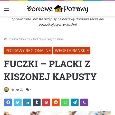
Menu
Sprawdzone i proste przepisy na potrawy domowe także dla
początkujących w kuchni
Strona Główna
/
Potrawy regionalne
POTRAWY REGIONALNE
WEGETARIAŃSKIE
FUCZKI – PLACKI Z
KISZONEJ KAPUSTY
Helen G.
4