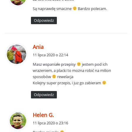
s
Są naprawdę smaczne
Bardzo polecam.
z
e
Odpowiedz
:
p
Ania
i
11 lipca 2020 o 22:14
s
Masz wspaniałe przepisy
jestem pod ich
z
wrażeniem, a placki to można robić na milion
e
sposobów
rewelacja
:
Kolejny super przepis, i juz go zabieram
Odpowiedz
p
Helen G.
i
11 lipca 2020 o 23:16
s