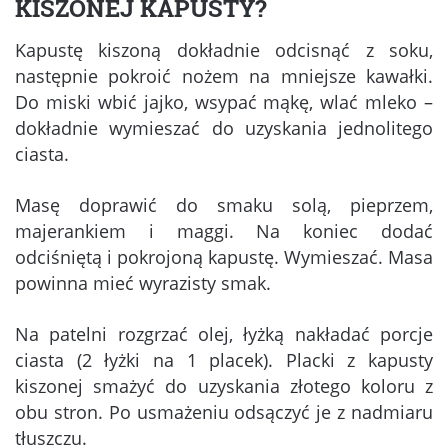
KISZONEJ KAPUSTY?
Kapustę kiszoną dokładnie odcisnąć z soku,
następnie pokroić nożem na mniejsze kawałki.
Do miski wbić jajko, wsypać mąkę, wlać mleko –
dokładnie wymieszać do uzyskania jednolitego
ciasta.
Masę doprawić do smaku solą, pieprzem,
majerankiem i maggi. Na koniec dodać
odciśniętą i pokrojoną kapustę. Wymieszać. Masa
powinna mieć wyrazisty smak.
Na patelni rozgrzać olej, łyżką nakładać porcje
ciasta (2 łyżki na 1 placek). Placki z kapusty
kiszonej smażyć do uzyskania złotego koloru z
obu stron. Po usmażeniu odsączyć je z nadmiaru
tłuszczu.