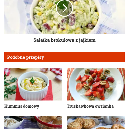
Sałatka brokułowa z jajkiem
Podobne przepisy
Hummus domowy
Truskawkowa owsianka