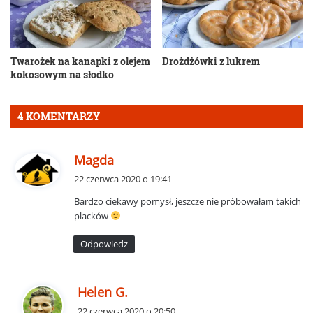
Twarożek na kanapki z olejem
Drożdżówki z lukrem
kokosowym na słodko
4 KOMENTARZY
p
Magda
i
22 czerwca 2020 o 19:41
s
Bardzo ciekawy pomysł, jeszcze nie próbowałam takich
z
placków
e
:
Odpowiedz
p
Helen G.
i
22 czerwca 2020 o 20:50