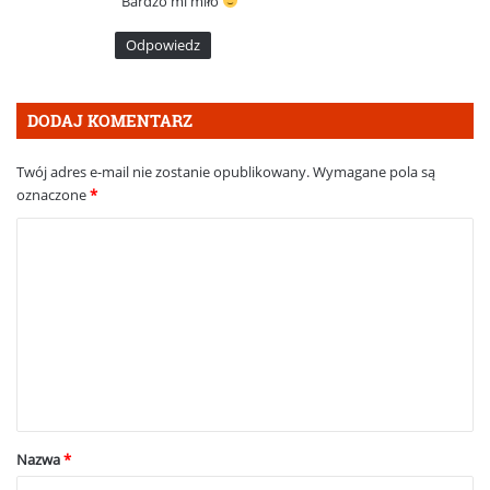
Bardzo mi miło
z
e
Odpowiedz
:
DODAJ KOMENTARZ
Twój adres e-mail nie zostanie opublikowany.
Wymagane pola są
oznaczone
*
K
o
m
e
n
t
a
Nazwa
*
r