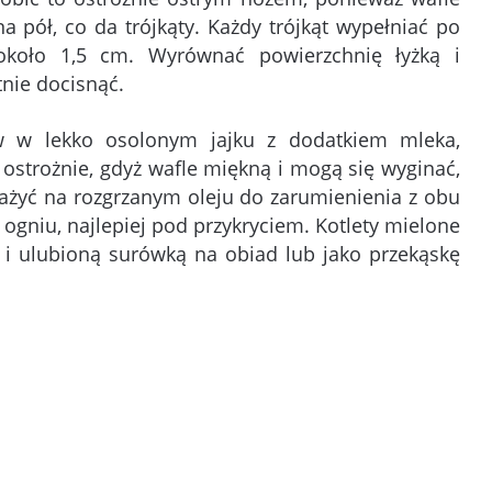
a pół, co da trójkąty. Każdy trójkąt wypełniać po
koło 1,5 cm. Wyrównać powierzchnię łyżką i
tnie docisnąć.
rw w lekko osolonym jajku z dodatkiem mleka,
 ostrożnie, gdyż wafle miękną i mogą się wyginać,
mażyć na rozgrzanym oleju do zarumienienia z obu
gniu, najlepiej pod przykryciem. Kotlety mielone
 i ulubioną surówką na obiad lub jako przekąskę