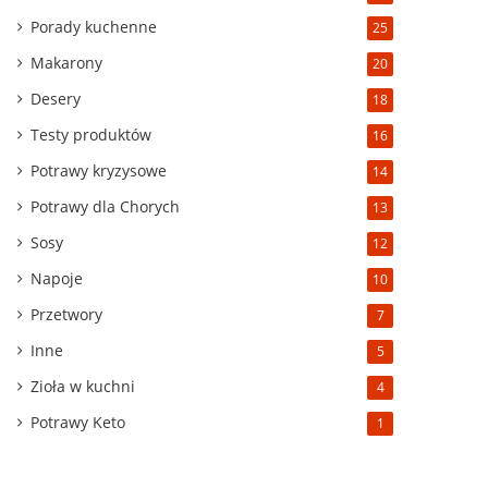
Porady kuchenne
25
Makarony
20
Desery
18
Testy produktów
16
Potrawy kryzysowe
14
Potrawy dla Chorych
13
Sosy
12
Napoje
10
Przetwory
7
Inne
5
Zioła w kuchni
4
Potrawy Keto
1