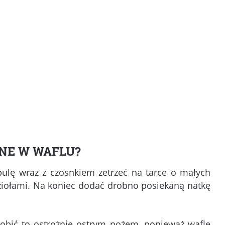
ONE W WAFLU?
bulę wraz z czosnkiem zetrzeć na tarce o małych
ziołami. Na koniec dodać drobno posiekaną natkę
 robić to ostrożnie ostrym nożem, ponieważ wafle