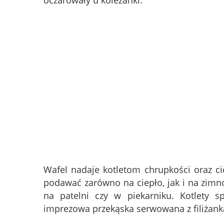
oczarowały u koleżanki.
Wafel nadaje kotletom chrupkości oraz 
podawać zarówno na ciepło, jak i na zim
na patelni czy w piekarniku. Kotlety 
imprezowa przekąska serwowana z filiżank