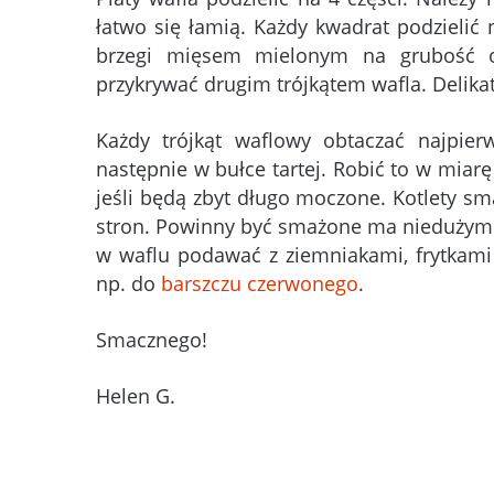
łatwo się łamią. Każdy kwadrat podzielić n
brzegi mięsem mielonym na grubość o
przykrywać drugim trójkątem wafla. Delika
Każdy trójkąt waflowy obtaczać najpie
następnie w bułce tartej. Robić to w miarę
jeśli będą zbyt długo moczone. Kotlety s
stron. Powinny być smażone ma niedużym o
w waflu podawać z ziemniakami, frytkami
np. do
barszczu czerwonego
.
Smacznego!
Helen G.