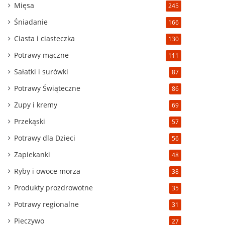
Mięsa
245
Śniadanie
166
Ciasta i ciasteczka
130
Potrawy mączne
111
Sałatki i surówki
87
Potrawy Świąteczne
86
Zupy i kremy
69
Przekąski
57
Potrawy dla Dzieci
56
Zapiekanki
48
Ryby i owoce morza
38
Produkty prozdrowotne
35
Potrawy regionalne
31
Pieczywo
27