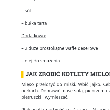
– sól
– bułka tarta
Dodatkowo:
– 2 duże prostokątne wafle deserowe
– olej do smażenia
▌
JAK ZROBIĆ KOTLETY MIEL
Mięso przełożyć do miski. Wbić jajko. Ce
oczkach. Doprawić masę solą, pieprzem i 
pietruszki i wymieszać.
Płaty wafla podzielić na 4 części. Należy