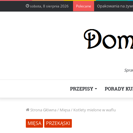
Opakowania na żywno
sobota, 8 sierpnia 2026
Polecane
Spra
PRZEPISY
PORADY KU
Strona Główna
/
Mięsa
/
Kotlety mielone w waflu
MIĘSA
PRZEKĄSKI