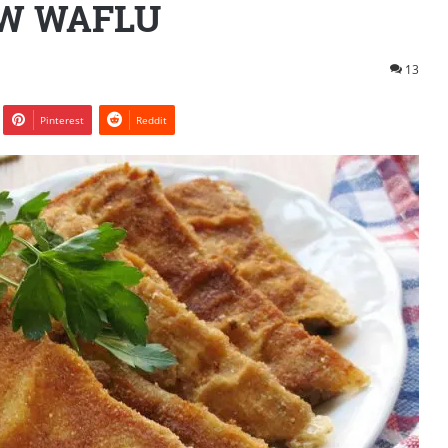
 W WAFLU
13
Pinterest
Reddit