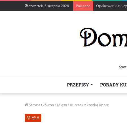
Opakowania na żyw
czwartek, 6 sierpnia 2026
Polecane
Spra
PRZEPISY
PORADY KU
Strona Główna
/
Mięsa
/
Kurczak z kostką Knorr
MIĘSA