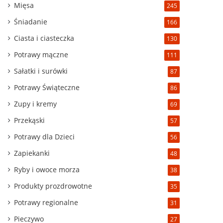
Mięsa
245
Śniadanie
166
Ciasta i ciasteczka
130
Potrawy mączne
111
Sałatki i surówki
87
Potrawy Świąteczne
86
Zupy i kremy
69
Przekąski
57
Potrawy dla Dzieci
56
Zapiekanki
48
Ryby i owoce morza
38
Produkty prozdrowotne
35
Potrawy regionalne
31
Pieczywo
27