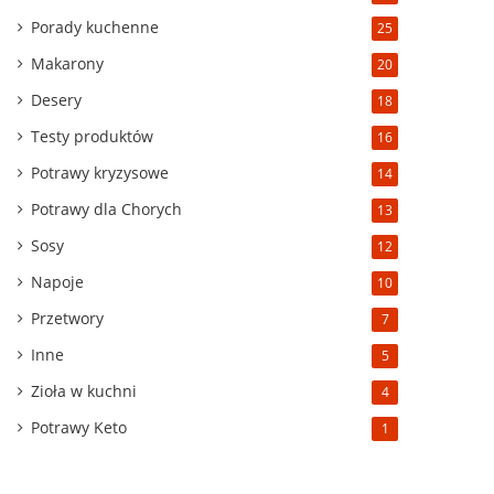
Porady kuchenne
25
Makarony
20
Desery
18
Testy produktów
16
Potrawy kryzysowe
14
Potrawy dla Chorych
13
Sosy
12
Napoje
10
Przetwory
7
Inne
5
Zioła w kuchni
4
Potrawy Keto
1