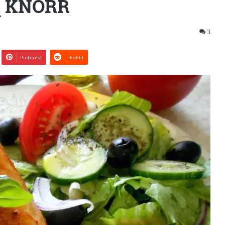
Ą KNORR
3
Pinterest
Reddit