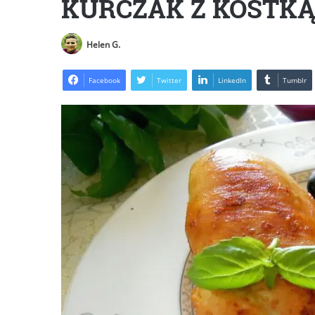
KURCZAK Z KOSTK
Helen G.
Facebook
Twitter
LinkedIn
Tumblr