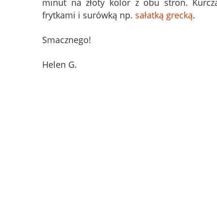
minut na złoty kolor z obu stron. Kurc
frytkami i surówką np.
sałatką grecką
.
Smacznego!
Helen G.