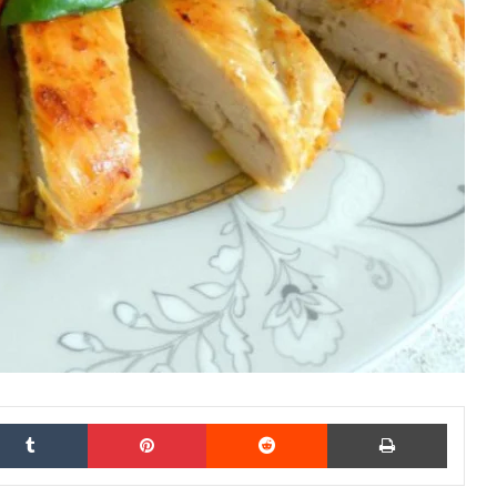
kedIn
Tumblr
Pinterest
Reddit
Print