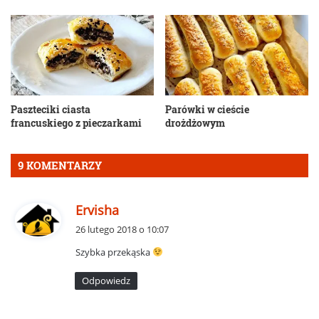
Paszteciki ciasta
Parówki w cieście
francuskiego z pieczarkami
drożdżowym
9 KOMENTARZY
p
Ervisha
i
26 lutego 2018 o 10:07
s
Szybka przekąska
z
e
Odpowiedz
: