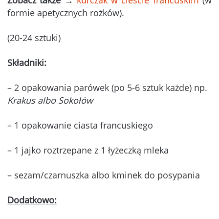
Zobacz także
→
kurczak w cieście francuskim
(w
formie apetycznych rożków).
(20-24 sztuki)
Składniki:
– 2 opakowania parówek (po 5-6 sztuk każde) np.
Krakus albo Sokołów
– 1 opakowanie ciasta francuskiego
– 1 jajko roztrzepane z 1 łyżeczką mleka
– sezam/czarnuszka albo kminek do posypania
Dodatkowo: