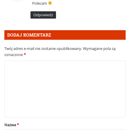
Polecam
z
e
Odpowiedz
:
DODAJ KOMENTARZ
Twój adres e-mail nie zostanie opublikowany.
Wymagane pola są
oznaczone
*
K
o
m
e
n
t
a
Nazwa
*
r