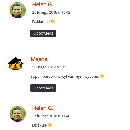
p
Helen G.
i
26 lutego 2018 o 10:42
s
Dokładnie
z
e
Odpowiedz
:
p
Magda
i
26 lutego 2018 o 10:47
s
Super, parówki w wykwintnym wydaniu
z
e
Odpowiedz
:
p
Helen G.
i
26 lutego 2018 o 11:40
s
Dziękuję
z