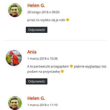
p
Helen G.
i
28 lutego 2018 o 09:03
s
Ja też, to szybko się je robi
z
e
Odpowiedz
:
p
Ania
i
1 marca 2018 o 10:38
s
A te paróweczki przegapiłam
pięknie wyglądają i też
z
podam na przystawkę
e
:
Odpowiedz
p
Helen G.
i
1 marca 2018 o 11:10
s