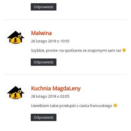
e
Odpowiedz
:
p
Malwina
i
26 lutego 2018 o 10:55
s
Szybkie, proste- na spotkanie ze znajomymi sam raz
z
e
Odpowiedz
:
p
Kuchnia MagdaLeny
i
28 lutego 2018 o 02:05
s
Uwielbiam takie przekąski z ciasta francuskiego
z
e
Odpowiedz
: