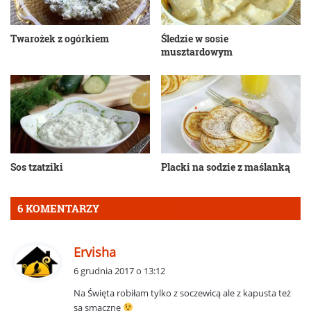
Twarożek z ogórkiem
Śledzie w sosie
musztardowym
Sos tzatziki
Placki na sodzie z maślanką
6 KOMENTARZY
p
Ervisha
i
6 grudnia 2017 o 13:12
s
Na Święta robiłam tylko z soczewicą ale z kapusta też
z
są smaczne