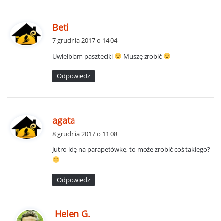
p
Beti
i
7 grudnia 2017 o 14:04
s
Uwielbiam paszteciki
Muszę zrobić
z
e
Odpowiedz
:
p
agata
i
8 grudnia 2017 o 11:08
s
Jutro idę na parapetówkę, to może zrobić coś takiego?
z
e
:
Odpowiedz
p
Helen G.