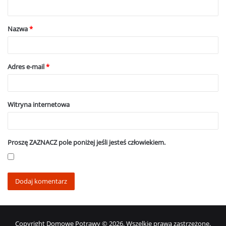
t
a
Nazwa
*
r
z
*
Adres e-mail
*
Witryna internetowa
Proszę ZAZNACZ pole poniżej jeśli jesteś człowiekiem.
Copyright Domowe Potrawy © 2026. Wszelkie prawa zastrzeżone.