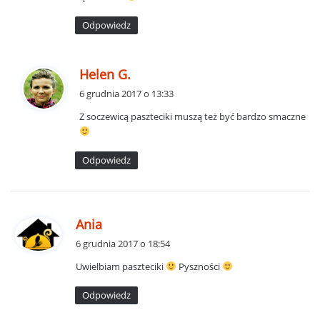
e
:
Odpowiedz
p
Helen G.
i
6 grudnia 2017 o 13:33
s
Z soczewicą paszteciki muszą też być bardzo smaczne
z
e
:
Odpowiedz
p
Ania
i
6 grudnia 2017 o 18:54
s
Uwielbiam paszteciki
Pyszności
z
e
Odpowiedz
: