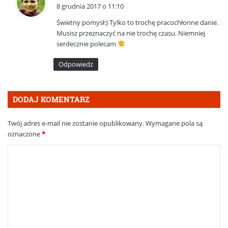
i
8 grudnia 2017 o 11:10
s
Świetny pomysł:) Tylko to trochę pracochłonne danie.
z
Musisz przeznaczyć na nie trochę czasu. Niemniej
e
serdecznie polecam
:
Odpowiedz
DODAJ KOMENTARZ
Twój adres e-mail nie zostanie opublikowany.
Wymagane pola są
oznaczone
*
K
o
m
e
n