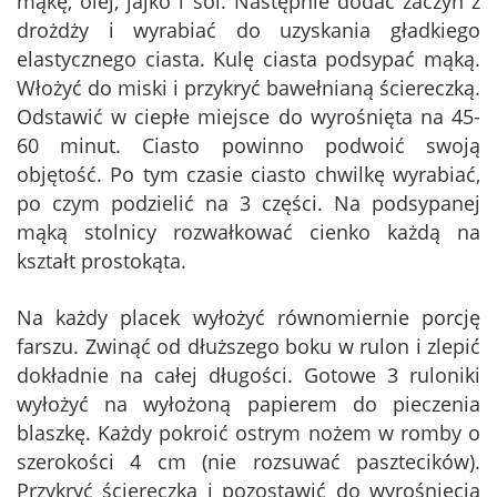
mąkę, olej, jajko i sól. Następnie dodać zaczyn z
drożdży i wyrabiać do uzyskania gładkiego
elastycznego ciasta. Kulę ciasta podsypać mąką.
Włożyć do miski i przykryć bawełnianą ściereczką.
Odstawić w ciepłe miejsce do wyrośnięta na 45-
60 minut. Ciasto powinno podwoić swoją
objętość. Po tym czasie ciasto chwilkę wyrabiać,
po czym podzielić na 3 części. Na podsypanej
mąką stolnicy rozwałkować cienko każdą na
kształt prostokąta.
Na każdy placek wyłożyć równomiernie porcję
farszu. Zwinąć od dłuższego boku w rulon i zlepić
dokładnie na całej długości. Gotowe 3 ruloniki
wyłożyć na wyłożoną papierem do pieczenia
blaszkę. Każdy pokroić ostrym nożem w romby o
szerokości 4 cm (nie rozsuwać pasztecików).
Przykryć ściereczką i pozostawić do wyrośnięcia