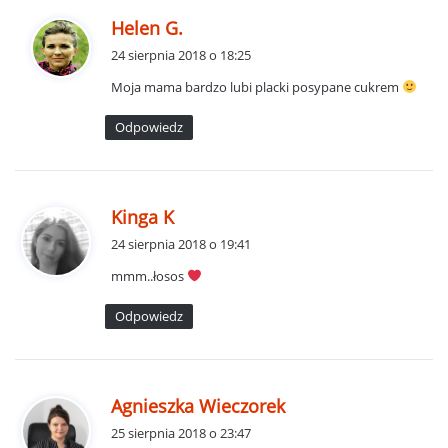
p
Helen G.
i
24 sierpnia 2018 o 18:25
s
Moja mama bardzo lubi placki posypane cukrem
z
e
Odpowiedz
:
p
Kinga K
i
24 sierpnia 2018 o 19:41
s
mmm..łosos
z
e
Odpowiedz
:
p
Agnieszka Wieczorek
i
25 sierpnia 2018 o 23:47
s