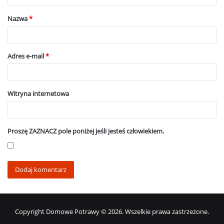
a
Nazwa
*
r
z
*
Adres e-mail
*
Witryna internetowa
Proszę ZAZNACZ pole poniżej jeśli jesteś człowiekiem.
Copyright Domowe Potrawy © 2026. Wszelkie prawa zastrzeżone.