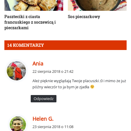
Paszteciki z ciasta
Sos pieczarkowy
francuskiego z soczewicą i
pieczarkami
14 KOMENTARZY
p
Ania
i
22 sierpnia 2018 o 21:42
s
Ależ pięknie wyglądają Twoje placuszki ;0 i mimo że już
z
późny wieczór to ja bym je zjadła
e
:
Odpowiedz
p
Helen G.
i
23 sierpnia 2018 o 11:08
s