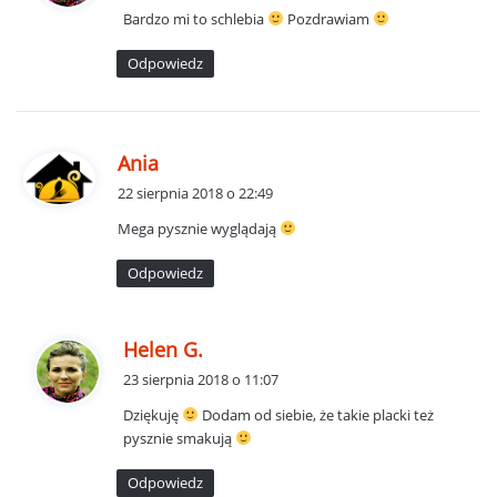
Bardzo mi to schlebia
Pozdrawiam
z
e
Odpowiedz
:
p
Ania
i
22 sierpnia 2018 o 22:49
s
Mega pysznie wyglądają
z
e
Odpowiedz
:
p
Helen G.
i
23 sierpnia 2018 o 11:07
s
Dziękuję
Dodam od siebie, że takie placki też
z
pysznie smakują
e
:
Odpowiedz