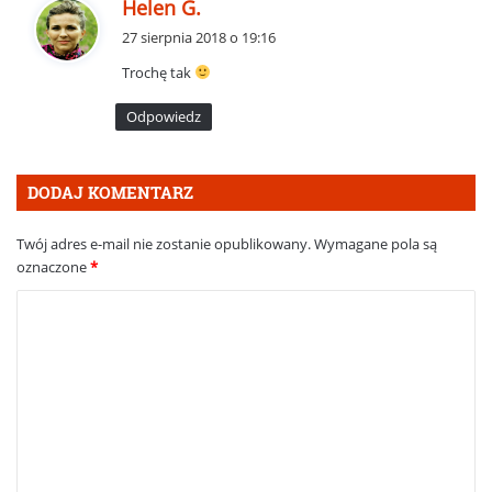
p
Helen G.
i
27 sierpnia 2018 o 19:16
s
Trochę tak
z
e
Odpowiedz
:
DODAJ KOMENTARZ
Twój adres e-mail nie zostanie opublikowany.
Wymagane pola są
oznaczone
*
K
o
m
e
n
t