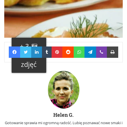
+ 3
Facebook
Twitter
LinkedIn
Tumblr
Pinterest
Reddit
WhatsApp
Telegram
Viber
Print
Galeria
zdjęć
Helen G.
Gotowanie sprawia mi ogromną radość. Lubię poznawać nowe smaki i