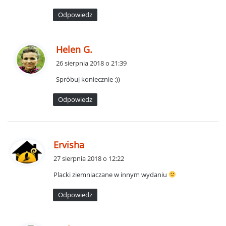
Odpowiedz
p
Helen G.
i
26 sierpnia 2018 o 21:39
s
Spróbuj koniecznie :))
z
e
Odpowiedz
:
p
Ervisha
i
27 sierpnia 2018 o 12:22
s
Placki ziemniaczane w innym wydaniu
z
e
Odpowiedz
: