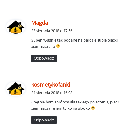
p
Magda
i
23 sierpnia 2018 o 17:56
s
Super, właśnie tak podane najbardziej lubię placki
z
ziemniaczane
e
:
Odpowiedz
p
kosmetykofanki
i
24 sierpnia 2018 o 16:08
s
Chętnie bym spróbowała takiego połączenia, placki
z
ziemniaczane jem tylko na słodko
e
:
Odpowiedz