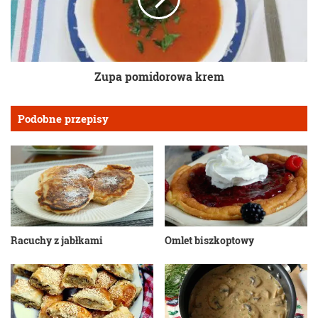
Zupa pomidorowa krem
Podobne przepisy
Racuchy z jabłkami
Omlet biszkoptowy