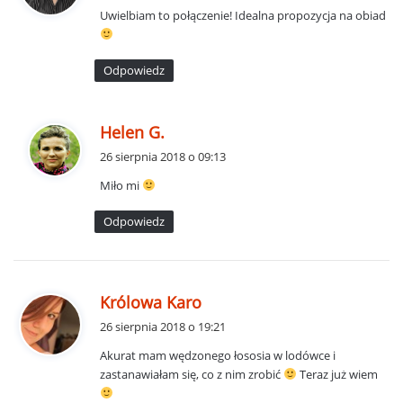
Uwielbiam to połączenie! Idealna propozycja na obiad
z
e
:
Odpowiedz
p
Helen G.
i
26 sierpnia 2018 o 09:13
s
Miło mi
z
e
Odpowiedz
:
p
Królowa Karo
i
26 sierpnia 2018 o 19:21
s
Akurat mam wędzonego łososia w lodówce i
z
zastanawiałam się, co z nim zrobić
Teraz już wiem
e
: