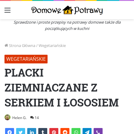
Menu
Sprawdzone i proste przepisy na potrawy domowe także dla
początkujących w kuchni
Strona Główna
/
Wegetariańskie
WEGETARIAŃSKIE
PLACKI
ZIEMNIACZANE Z
SERKIEM I ŁOSOSIEM
Helen G.
14