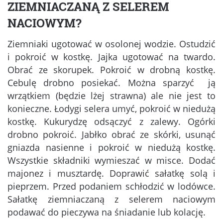
ZIEMNIACZANĄ Z SELEREM
NACIOWYM?
Ziemniaki ugotować w osolonej wodzie. Ostudzić
i pokroić w kostkę. Jajka ugotować na twardo.
Obrać ze skorupek. Pokroić w drobną kostkę.
Cebulę drobno posiekać. Można sparzyć ją
wrzątkiem (będzie lżej strawna) ale nie jest to
konieczne. Łodygi selera umyć, pokroić w niedużą
kostkę. Kukurydzę odsączyć z zalewy. Ogórki
drobno pokroić. Jabłko obrać ze skórki, usunąć
gniazda nasienne i pokroić w niedużą kostkę.
Wszystkie składniki wymieszać w misce. Dodać
majonez i musztardę. Doprawić sałatkę solą i
pieprzem. Przed podaniem schłodzić w lodówce.
Sałatkę ziemniaczaną z selerem naciowym
podawać do pieczywa na śniadanie lub kolację.