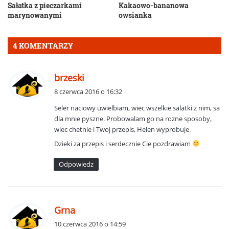
Sałatka z pieczarkami
Kakaowo-bananowa
marynowanymi
owsianka
4 KOMENTARZY
p
brzeski
i
8 czerwca 2016 o 16:32
s
Seler naciowy uwielbiam, wiec wszelkie salatki z nim, sa
z
dla mnie pyszne. Probowalam go na rozne sposoby,
e
wiec chetnie i Twoj przepis, Helen wyprobuje.
:
Dzieki za przepis i serdecznie Cie pozdrawiam
Odpowiedz
p
Grna
i
10 czerwca 2016 o 14:59