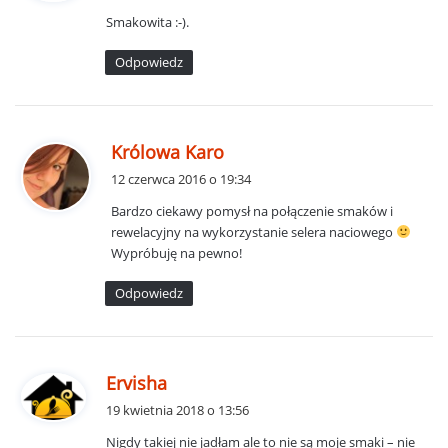
s
Smakowita :-).
z
e
Odpowiedz
:
p
Królowa Karo
i
12 czerwca 2016 o 19:34
s
Bardzo ciekawy pomysł na połączenie smaków i
z
rewelacyjny na wykorzystanie selera naciowego
e
Wypróbuję na pewno!
:
Odpowiedz
p
Ervisha
i
19 kwietnia 2018 o 13:56
s
Nigdy takiej nie jadłam ale to nie są moje smaki – nie
z