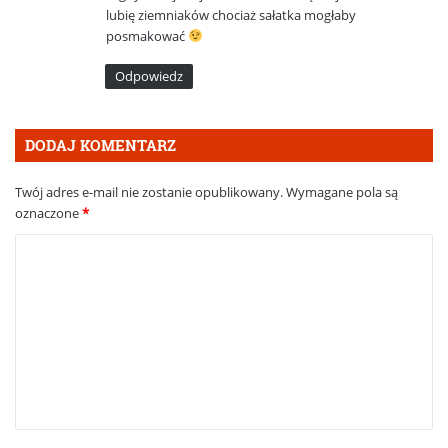
lubię ziemniaków chociaż sałatka mogłaby
e
posmakować
:
Odpowiedz
DODAJ KOMENTARZ
Twój adres e-mail nie zostanie opublikowany.
Wymagane pola są
oznaczone
*
K
o
m
e
n
t
a