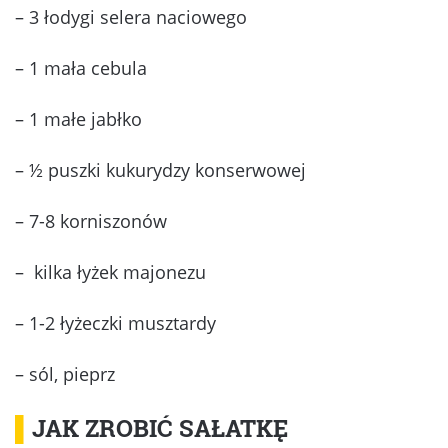
– 3 łodygi selera naciowego
– 1 mała cebula
– 1 małe jabłko
– ½ puszki kukurydzy konserwowej
– 7-8 korniszonów
– kilka łyżek majonezu
– 1-2 łyżeczki musztardy
– sól, pieprz
▌
JAK ZROBIĆ SAŁATKĘ