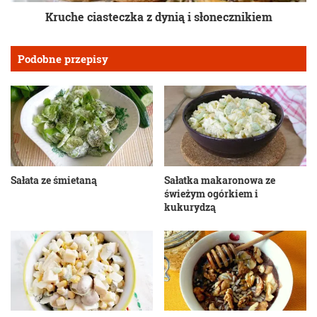
Kruche ciasteczka z dynią i słonecznikiem
Podobne przepisy
Sałata ze śmietaną
Sałatka makaronowa ze
świeżym ogórkiem i
kukurydzą