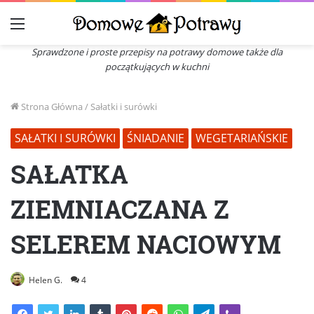
Menu
Sprawdzone i proste przepisy na potrawy domowe także dla
początkujących w kuchni
Strona Główna
/
Sałatki i surówki
SAŁATKI I SURÓWKI
ŚNIADANIE
WEGETARIAŃSKIE
SAŁATKA
ZIEMNIACZANA Z
SELEREM NACIOWYM
Helen G.
4