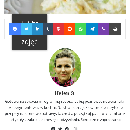
+ 3
Facebook
Twitter
LinkedIn
Tumblr
Pinterest
Reddit
WhatsApp
Telegram
Viber
Print
Galeria
zdjęć
Helen G.
Gotowanie sprawia mi ogromną radość. Lubię poznawać nowe smaki i
eksperymentować w kuchni. Na stronie znajdziesz proste i czytelne
przepisy na domowe potrawy, także dla początkujących w kuchni oraz
artykuły z zakresu zdrowego odżywiania. Serdecznie zapraszam:)
Instagram