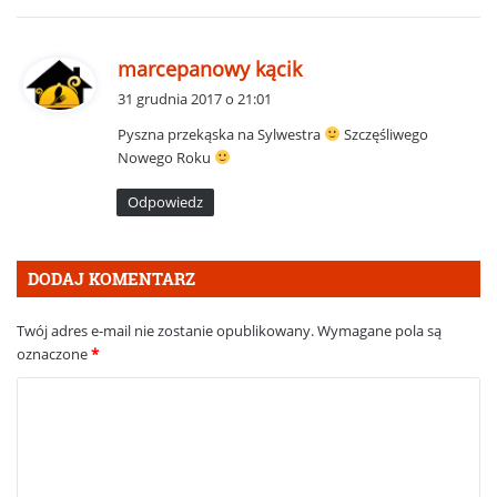
p
marcepanowy kącik
i
31 grudnia 2017 o 21:01
s
Pyszna przekąska na Sylwestra
Szczęśliwego
z
Nowego Roku
e
:
Odpowiedz
DODAJ KOMENTARZ
Twój adres e-mail nie zostanie opublikowany.
Wymagane pola są
oznaczone
*
K
o
m
e