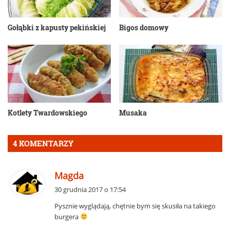
Gołąbki z kapusty pekińskiej
Bigos domowy
Kotlety Twardowskiego
Musaka
4 KOMENTARZY
p
Magda
i
30 grudnia 2017 o 17:54
s
Pysznie wyglądają, chętnie bym się skusiła na takiego
z
burgera
e