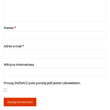
n
t
a
Nazwa
*
r
z
*
Adres e-mail
*
Witryna internetowa
Proszę ZAZNACZ pole poniżej jeśli jesteś człowiekiem.