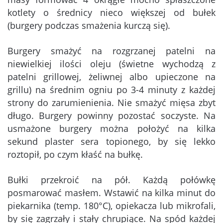
kotlety o średnicy nieco większej od bułek
(burgery podczas smażenia kurczą się).
Burgery smażyć na rozgrzanej patelni na
niewielkiej ilości oleju (świetne wychodzą z
patelni grillowej, żeliwnej albo upieczone na
grillu) na średnim ogniu po 3-4 minuty z każdej
strony do zarumienienia. Nie smażyć mięsa zbyt
długo. Burgery powinny pozostać soczyste. Na
usmażone burgery można położyć na kilka
sekund plaster sera topionego, by się lekko
roztopił, po czym kłaść na bułkę.
Bułki przekroić na pół. Każdą połówkę
posmarować masłem. Wstawić na kilka minut do
piekarnika (temp. 180°C), opiekacza lub mikrofali,
by się zagrzały i stały chrupiące. Na spód każdej