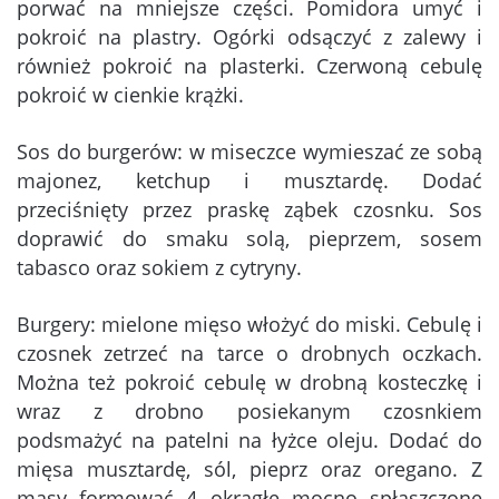
porwać na mniejsze części. Pomidora umyć i
pokroić na plastry. Ogórki odsączyć z zalewy i
również pokroić na plasterki. Czerwoną cebulę
pokroić w cienkie krążki.
Sos do burgerów: w miseczce wymieszać ze sobą
majonez, ketchup i musztardę. Dodać
przeciśnięty przez praskę ząbek czosnku. Sos
doprawić do smaku solą, pieprzem, sosem
tabasco oraz sokiem z cytryny.
Burgery: mielone mięso włożyć do miski. Cebulę i
czosnek zetrzeć na tarce o drobnych oczkach.
Można też pokroić cebulę w drobną kosteczkę i
wraz z drobno posiekanym czosnkiem
podsmażyć na patelni na łyżce oleju. Dodać do
mięsa musztardę, sól, pieprz oraz oregano. Z
masy formować 4 okrągłe mocno spłaszczone