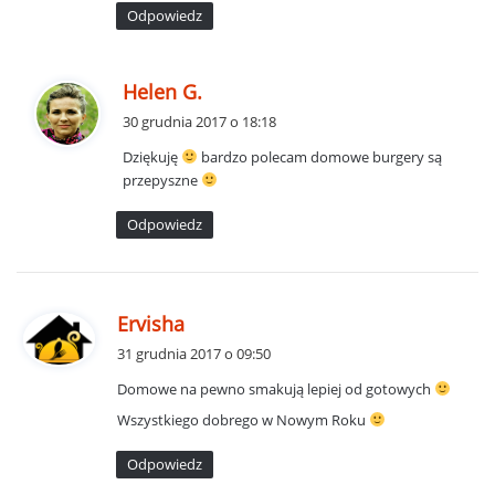
:
Odpowiedz
p
Helen G.
i
30 grudnia 2017 o 18:18
s
Dziękuję
bardzo polecam domowe burgery są
z
przepyszne
e
:
Odpowiedz
p
Ervisha
i
31 grudnia 2017 o 09:50
s
Domowe na pewno smakują lepiej od gotowych
z
Wszystkiego dobrego w Nowym Roku
e
:
Odpowiedz