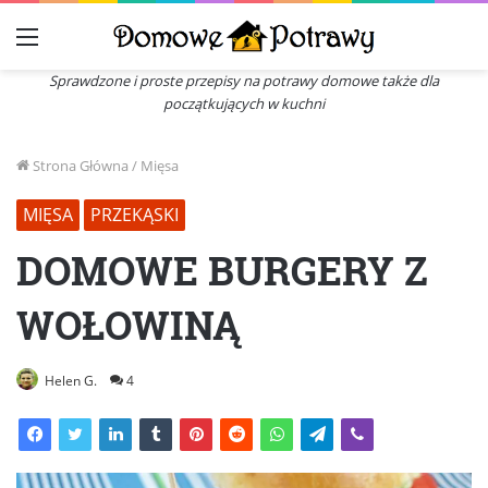
Menu
Sprawdzone i proste przepisy na potrawy domowe także dla
początkujących w kuchni
Strona Główna
/
Mięsa
MIĘSA
PRZEKĄSKI
DOMOWE BURGERY Z
WOŁOWINĄ
Helen G.
4