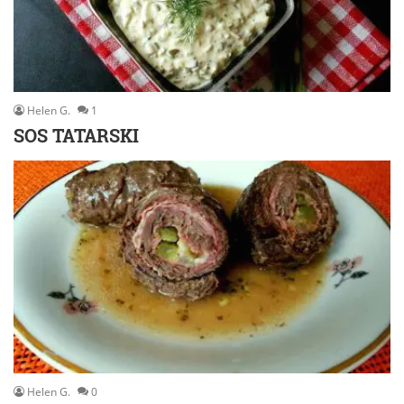
Helen G.
1
SOS TATARSKI
Helen G.
0